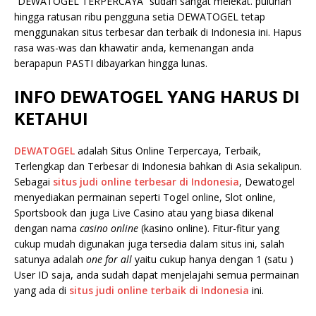
“DEWATOGEL TERPERCAYA” sudah sangat melekat. puluhan
hingga ratusan ribu pengguna setia DEWATOGEL tetap
menggunakan situs terbesar dan terbaik di Indonesia ini. Hapus
rasa was-was dan khawatir anda, kemenangan anda
berapapun PASTI dibayarkan hingga lunas.
INFO DEWATOGEL YANG HARUS DI
KETAHUI
DEWATOGEL
adalah Situs Online Terpercaya, Terbaik,
Terlengkap dan Terbesar di Indonesia bahkan di Asia sekalipun.
Sebagai
situs judi online terbesar di Indonesia
, Dewatogel
menyediakan permainan seperti Togel online, Slot online,
Sportsbook dan juga Live Casino atau yang biasa dikenal
dengan nama
casino online
(kasino online). Fitur-fitur yang
cukup mudah digunakan juga tersedia dalam situs ini, salah
satunya adalah
one for all
yaitu cukup hanya dengan 1 (satu )
User ID saja, anda sudah dapat menjelajahi semua permainan
yang ada di
situs judi online terbaik di Indonesia
ini.