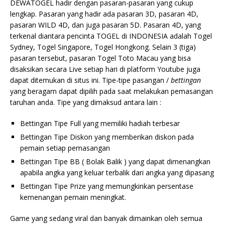
DEWATOGEL hadir dengan pasaran-pasaran yang cukup
lengkap. Pasaran yang hadir ada pasaran 3D, pasaran 4D,
pasaran WILD 4D, dan juga pasaran 5D. Pasaran 4D, yang
terkenal diantara pencinta TOGEL di INDONESIA adalah Togel
Sydney, Togel Singapore, Togel Hongkong. Selain 3 (tiga)
pasaran tersebut, pasaran Togel Toto Macau yang bisa
disaksikan secara Live setiap hari di platform Youtube juga
dapat ditemukan di situs ini. Tipe-tipe pasangan /
bettingan
yang beragam dapat dipilih pada saat melakukan pemasangan
taruhan anda. Tipe yang dimaksud antara lain :
Bettingan Tipe Full yang memiliki hadiah terbesar
Bettingan Tipe Diskon yang memberikan diskon pada
pemain setiap pemasangan
Bettingan Tipe BB ( Bolak Balik ) yang dapat dimenangkan
apabila angka yang keluar terbalik dari angka yang dipasang
Bettingan Tipe Prize yang memungkinkan persentase
kemenangan pemain meningkat.
Game yang sedang viral dan banyak dimainkan oleh semua