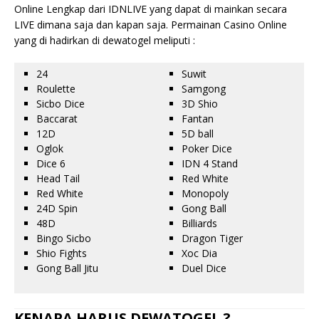
Online Lengkap dari IDNLIVE yang dapat di mainkan secara
LIVE dimana saja dan kapan saja. Permainan Casino Online
yang di hadirkan di dewatogel meliputi :
24
Suwit
Roulette
Samgong
Sicbo Dice
3D Shio
Baccarat
Fantan
12D
5D ball
Oglok
Poker Dice
Dice 6
IDN 4 Stand
Head Tail
Red White
Red White
Monopoly
24D Spin
Gong Ball
48D
Billiards
Bingo Sicbo
Dragon Tiger
Shio Fights
Xoc Dia
Gong Ball Jitu
Duel Dice
KENAPA HARUS DEWATOGEL ?