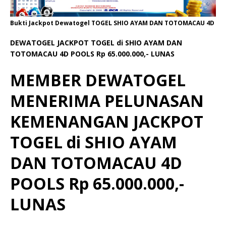
Bukti Jackpot Dewatogel TOGEL SHIO AYAM DAN TOTOMACAU 4D
DEWATOGEL JACKPOT TOGEL di SHIO AYAM DAN
TOTOMACAU
4D POOLS Rp 65.000.000,- LUNAS
MEMBER DEWATOGEL
MENERIMA PELUNASAN
KEMENANGAN JACKPOT
TOGEL di SHIO AYAM
DAN TOTOMACAU 4D
POOLS Rp 65.000.000,-
LUNAS