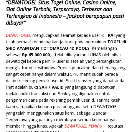
“DEWATOGEL Situs Togel Online, Casino Online,
Slot Online Terbaik, Terpercaya, Terbesar dan
Terlengkap di Indonesia – Jackpot berapapun pasti
dibayar”
DEWATOGEL
mengucapkan selamat kepada user id :
RAI
yang
telah berhasil mendapatkan jackpot pada permainan
TOGEL di
SHIO AYAM DAN TOTOMACAU 4D
POOLS
. Kemenangan
sebesar
Rp 65.000.000,-.
telah dibayarkan LUNAS oleh pihak
dewatogel kepada pemilik user id setelah yang bersangkutan
mengisi formulir withdraw. Proses pencairan dana berlangsung
sangat cepat hanya dalam waktu 5-10 menit sudah berada
dalam rekening pemilik user id. Bukti transfer yang dapat anda
lihat adalah bukti
SAH / VALID
yang langsung di dapatkan
melalui bukti transaksi dari Bank yang digunakan untuk
pengiriman dana pada rekening pemilik user id. Terima kasih
kami sampaikan kepada para pengguna setia DEWATOGEL
yang telah menggunakan situs kami, sebagai Bandar
Terpercaya yang pastinya membayar semua kemenangan
member hingga lunas. Apakah
DEWATOGEL PENIPU
? Reputasi