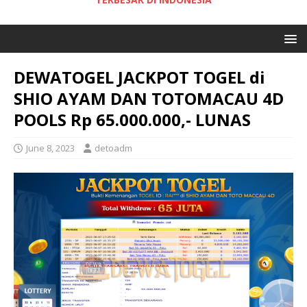
DEWATOGEL JACKPOT TOGEL di
SHIO AYAM DAN TOTOMACAU 4D
POOLS Rp 65.000.000,- LUNAS
June 8, 2023
detoadm