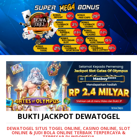
BUKTI JACKPOT DEWATOGEL
DEWATOGEL SITUS TOGEL ONLINE, CASINO ONLINE, SLOT
ONLINE & JUDI BOLA ONLINE TERBAIK TERPERCAYA &
TERBESAR DI INDONESIA