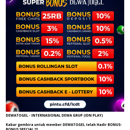
DEWATOGEL - INTERNASIONAL DEWA GRUP (IDN PLAY)
Kabar gembira untuk member DEWATOGEL telah Hadir
BONUS-
BONUS SPECIAL
!!!