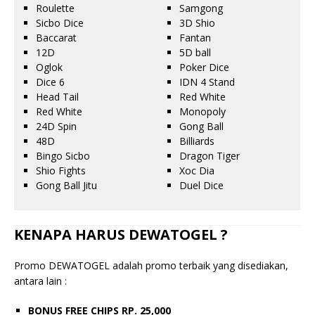
Roulette
Samgong
Sicbo Dice
3D Shio
Baccarat
Fantan
12D
5D ball
Oglok
Poker Dice
Dice 6
IDN 4 Stand
Head Tail
Red White
Red White
Monopoly
24D Spin
Gong Ball
48D
Billiards
Bingo Sicbo
Dragon Tiger
Shio Fights
Xoc Dia
Gong Ball Jitu
Duel Dice
KENAPA HARUS DEWATOGEL ?
Promo DEWATOGEL adalah promo terbaik yang disediakan,
antara lain :
BONUS FREE CHIPS RP. 25,000