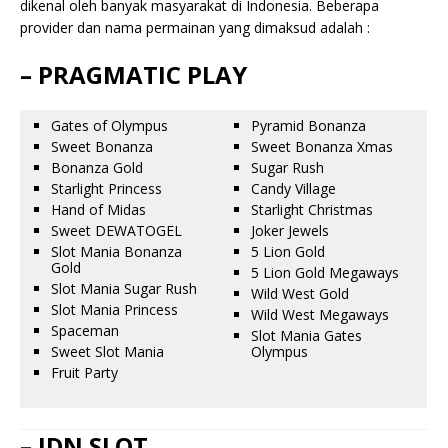
dikenal oleh banyak masyarakat di Indonesia. Beberapa
provider dan nama permainan yang dimaksud adalah :
– PRAGMATIC PLAY
Gates of Olympus
Pyramid Bonanza
Sweet Bonanza
Sweet Bonanza Xmas
Bonanza Gold
Sugar Rush
Starlight Princess
Candy Village
Hand of Midas
Starlight Christmas
Sweet DEWATOGEL
Joker Jewels
Slot Mania Bonanza
5 Lion Gold
Gold
5 Lion Gold Megaways
Slot Mania Sugar Rush
Wild West Gold
Slot Mania Princess
Wild West Megaways
Spaceman
Slot Mania Gates
Sweet Slot Mania
Olympus
Fruit Party
– IDN SLOT