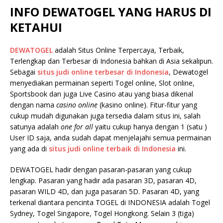
INFO DEWATOGEL YANG HARUS DI
KETAHUI
DEWATOGEL
adalah Situs Online Terpercaya, Terbaik,
Terlengkap dan Terbesar di Indonesia bahkan di Asia sekalipun.
Sebagai
situs judi online terbesar di Indonesia
, Dewatogel
menyediakan permainan seperti Togel online, Slot online,
Sportsbook dan juga Live Casino atau yang biasa dikenal
dengan nama
casino online
(kasino online). Fitur-fitur yang
cukup mudah digunakan juga tersedia dalam situs ini, salah
satunya adalah
one for all
yaitu cukup hanya dengan 1 (satu )
User ID saja, anda sudah dapat menjelajahi semua permainan
yang ada di
situs judi online terbaik di Indonesia
ini.
DEWATOGEL hadir dengan pasaran-pasaran yang cukup
lengkap. Pasaran yang hadir ada pasaran 3D, pasaran 4D,
pasaran WILD 4D, dan juga pasaran 5D. Pasaran 4D, yang
terkenal diantara pencinta TOGEL di INDONESIA adalah Togel
Sydney, Togel Singapore, Togel Hongkong. Selain 3 (tiga)