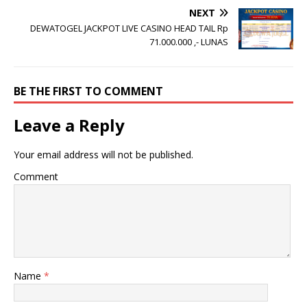
NEXT
DEWATOGEL JACKPOT LIVE CASINO HEAD TAIL Rp
71.000.000 ,- LUNAS
BE THE FIRST TO COMMENT
Leave a Reply
Your email address will not be published.
Comment
Name
*