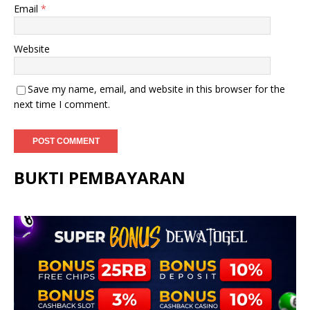
Email
*
Website
Save my name, email, and website in this browser for the
next time I comment.
BUKTI PEMBAYARAN