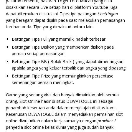
pasaran tersebut, pasaran Togel Toto Macau yang bisa
disaksikan secara Live setiap hari di platform Youtube juga
dapat ditemukan di situs ini. Tipe-tipe pasangan /
bettingan
yang beragam dapat dipilih pada saat melakukan pemasangan
taruhan anda. Tipe yang dimaksud antara lain :
Bettingan Tipe Full yang memiliki hadiah terbesar
Bettingan Tipe Diskon yang memberikan diskon pada
pemain setiap pemasangan
Bettingan Tipe BB ( Bolak Balik ) yang dapat dimenangkan
apabila angka yang keluar terbalik dari angka yang dipasang
Bettingan Tipe Prize yang memungkinkan persentase
kemenangan pemain meningkat.
Game yang sedang viral dan banyak dimainkan oleh semua
orang, Slot Online hadir di situs DEWATOGEL ini sebagai
penambah keseruan anda dalam menjelajah di situs kami.
Keseriusan DEWATOGEL dalam menyediakan permainan slot
online diwujudkan dalam kerjasamanya dengan
provider
/
penyedia slot online kelas dunia yang juga sudah banyak