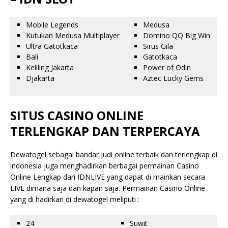
Mobile Legends
Medusa
Kutukan Medusa Multiplayer
Domino QQ Big Win
Ultra Gatotkaca
Sirus Gila
Bali
Gatotkaca
Keliling Jakarta
Power of Odin
Djakarta
Aztec Lucky Gems
SITUS CASINO ONLINE
TERLENGKAP DAN TERPERCAYA
Dewatogel sebagai bandar judi online terbaik dan terlengkap di
indonesia juga menghadirkan berbagai permainan Casino
Online Lengkap dari IDNLIVE yang dapat di mainkan secara
LIVE dimana saja dan kapan saja. Permainan Casino Online
yang di hadirkan di dewatogel meliputi :
24
Suwit