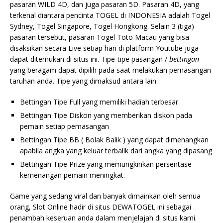
pasaran WILD 4D, dan juga pasaran 5D. Pasaran 4D, yang
terkenal diantara pencinta TOGEL di INDONESIA adalah Togel
Sydney, Togel Singapore, Togel Hongkong. Selain 3 (tiga)
pasaran tersebut, pasaran Togel Toto Macau yang bisa
disaksikan secara Live setiap hari di platform Youtube juga
dapat ditemukan di situs ini. Tipe-tipe pasangan /
bettingan
yang beragam dapat dipilih pada saat melakukan pemasangan
taruhan anda. Tipe yang dimaksud antara lain :
Bettingan Tipe Full yang memiliki hadiah terbesar
Bettingan Tipe Diskon yang memberikan diskon pada
pemain setiap pemasangan
Bettingan Tipe BB ( Bolak Balik ) yang dapat dimenangkan
apabila angka yang keluar terbalik dari angka yang dipasang
Bettingan Tipe Prize yang memungkinkan persentase
kemenangan pemain meningkat.
Game yang sedang viral dan banyak dimainkan oleh semua
orang, Slot Online hadir di situs DEWATOGEL ini sebagai
penambah keseruan anda dalam menjelajah di situs kami.