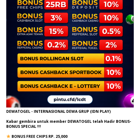
DEWATOGEL - INTERNASIONAL DEWA GRUP (IDN PLAY)
Kabar gembira untuk member DEWATOGEL telah Hadir
BONUS-
BONUS SPECIAL
!!!
BONUS FREE CHIPS RP. 25,000