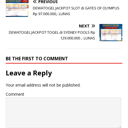
PREVIOUS
DEWATOGEL JACKPOT SLOT di GATES OF OLYMPUS
Rp 97.000.000,- LUNAS
NEXT
DEWATOGEL JACKPOT TOGEL di SYDNEY POOLS Rp
129.000.000 ,- LUNAS
BE THE FIRST TO COMMENT
Leave a Reply
Your email address will not be published.
Comment