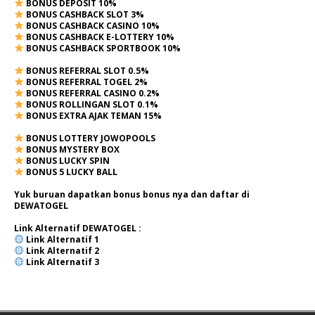
BONUS DEPOSIT 10%
BONUS CASHBACK SLOT 3%
BONUS CASHBACK CASINO 10%
BONUS CASHBACK E-LOTTERY 10%
BONUS CASHBACK SPORTBOOK 10%
BONUS REFERRAL SLOT 0.5%
BONUS REFERRAL TOGEL 2%
BONUS REFERRAL CASINO 0.2%
BONUS ROLLINGAN SLOT 0.1%
BONUS EXTRA AJAK TEMAN 15%
BONUS LOTTERY JOWOPOOLS
BONUS MYSTERY BOX
BONUS LUCKY SPIN
BONUS 5 LUCKY BALL
Yuk buruan dapatkan bonus bonus nya dan daftar di
DEWATOGEL
Link Alternatif
DEWATOGEL
:
Link Alternatif 1
Link Alternatif 2
Link Alternatif 3