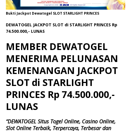
Bukti Jackpot Dewatogel SLOT STARLIGHT PRINCES
DEWATOGEL JACKPOT SLOT di STARLIGHT PRINCES Rp
74.500.000,- LUNAS
MEMBER DEWATOGEL
MENERIMA PELUNASAN
KEMENANGAN JACKPOT
SLOT di STARLIGHT
PRINCES Rp 74.500.000,-
LUNAS
“DEWATOGEL Situs Togel Online, Casino Online,
Slot Online Terbaik, Terpercaya, Terbesar dan