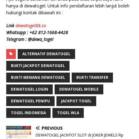
hanya di dewatogel. Untuk info pendaftaran lebih lanjut boleh
hubungi kontak dibawah ini :
Link
dewatogel88.co
Whatsapp : +62 812-1668-4428
Telegram : @dewa_togel
ALTERNATIF DEWATOGEL
BUKTI JACKPOT DEWATOGEL
BUKTI MENANG DEWATOGEL
BUKTI TRANSFER
DEWATOGEL LOGIN
DEWATOGEL MOBILE
DEWATOGEL PENIPU
JACKPOT TOGEL
TOGEL INDONESIA
TOGEL WLA
PREVIOUS
DEWATOGEL JACKPOT SLOT di JOKER JEWELS Rp