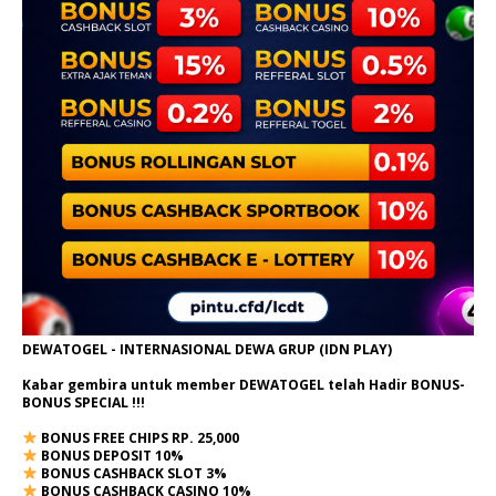
DEWATOGEL - INTERNASIONAL DEWA GRUP (IDN PLAY)
Kabar gembira untuk member DEWATOGEL telah Hadir
BONUS-
BONUS SPECIAL
!!!
BONUS FREE CHIPS RP. 25,000
BONUS DEPOSIT 10%
BONUS CASHBACK SLOT 3%
BONUS CASHBACK CASINO 10%