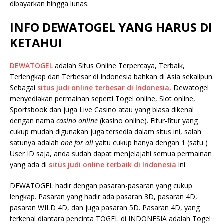
dibayarkan hingga lunas.
INFO DEWATOGEL YANG HARUS DI
KETAHUI
DEWATOGEL
adalah Situs Online Terpercaya, Terbaik,
Terlengkap dan Terbesar di Indonesia bahkan di Asia sekalipun.
Sebagai
situs judi online terbesar di Indonesia
, Dewatogel
menyediakan permainan seperti Togel online, Slot online,
Sportsbook dan juga Live Casino atau yang biasa dikenal
dengan nama
casino online
(kasino online). Fitur-fitur yang
cukup mudah digunakan juga tersedia dalam situs ini, salah
satunya adalah
one for all
yaitu cukup hanya dengan 1 (satu )
User ID saja, anda sudah dapat menjelajahi semua permainan
yang ada di
situs judi online terbaik di Indonesia
ini.
DEWATOGEL hadir dengan pasaran-pasaran yang cukup
lengkap. Pasaran yang hadir ada pasaran 3D, pasaran 4D,
pasaran WILD 4D, dan juga pasaran 5D. Pasaran 4D, yang
terkenal diantara pencinta TOGEL di INDONESIA adalah Togel