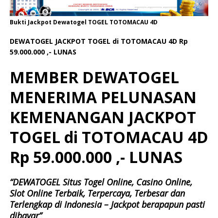
Bukti Jackpot Dewatogel TOGEL TOTOMACAU 4D
DEWATOGEL JACKPOT TOGEL di TOTOMACAU 4D Rp
59.000.000 ,- LUNAS
MEMBER DEWATOGEL
MENERIMA PELUNASAN
KEMENANGAN JACKPOT
TOGEL di TOTOMACAU 4D
Rp 59.000.000 ,- LUNAS
“DEWATOGEL Situs Togel Online, Casino Online,
Slot Online Terbaik, Terpercaya, Terbesar dan
Terlengkap di Indonesia – Jackpot berapapun pasti
dibayar”