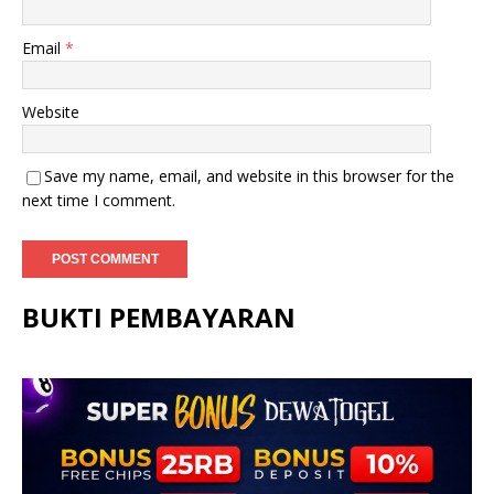
Email
*
Website
Save my name, email, and website in this browser for the
next time I comment.
BUKTI PEMBAYARAN