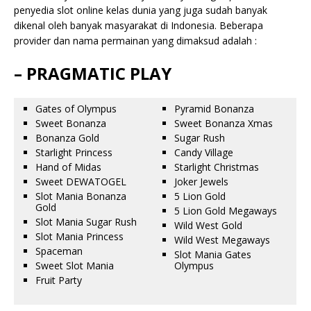
penyedia slot online kelas dunia yang juga sudah banyak
dikenal oleh banyak masyarakat di Indonesia. Beberapa
provider dan nama permainan yang dimaksud adalah :
– PRAGMATIC PLAY
Gates of Olympus
Pyramid Bonanza
Sweet Bonanza
Sweet Bonanza Xmas
Bonanza Gold
Sugar Rush
Starlight Princess
Candy Village
Hand of Midas
Starlight Christmas
Sweet DEWATOGEL
Joker Jewels
Slot Mania Bonanza
5 Lion Gold
Gold
5 Lion Gold Megaways
Slot Mania Sugar Rush
Wild West Gold
Slot Mania Princess
Wild West Megaways
Spaceman
Slot Mania Gates
Sweet Slot Mania
Olympus
Fruit Party