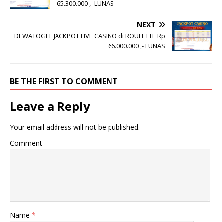
65.300.000 ,- LUNAS
NEXT
DEWATOGEL JACKPOT LIVE CASINO di ROULETTE Rp
66.000.000 ,- LUNAS
BE THE FIRST TO COMMENT
Leave a Reply
Your email address will not be published.
Comment
Name
*