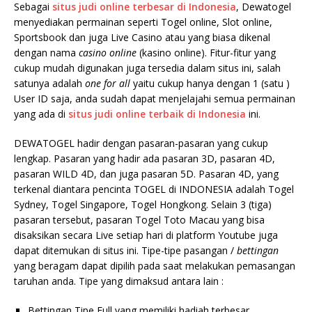
Sebagai
situs judi online terbesar di Indonesia
, Dewatogel
menyediakan permainan seperti Togel online, Slot online,
Sportsbook dan juga Live Casino atau yang biasa dikenal
dengan nama
casino online
(kasino online). Fitur-fitur yang
cukup mudah digunakan juga tersedia dalam situs ini, salah
satunya adalah
one for all
yaitu cukup hanya dengan 1 (satu )
User ID saja, anda sudah dapat menjelajahi semua permainan
yang ada di
situs judi online terbaik di Indonesia
ini.
DEWATOGEL hadir dengan pasaran-pasaran yang cukup
lengkap. Pasaran yang hadir ada pasaran 3D, pasaran 4D,
pasaran WILD 4D, dan juga pasaran 5D. Pasaran 4D, yang
terkenal diantara pencinta TOGEL di INDONESIA adalah Togel
Sydney, Togel Singapore, Togel Hongkong. Selain 3 (tiga)
pasaran tersebut, pasaran Togel Toto Macau yang bisa
disaksikan secara Live setiap hari di platform Youtube juga
dapat ditemukan di situs ini. Tipe-tipe pasangan /
bettingan
yang beragam dapat dipilih pada saat melakukan pemasangan
taruhan anda. Tipe yang dimaksud antara lain :
Bettingan Tipe Full yang memiliki hadiah terbesar