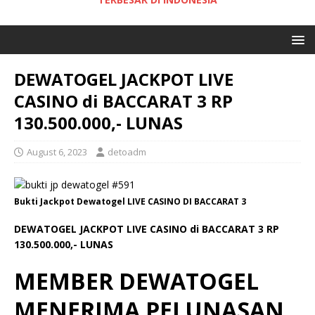
DEWATOGEL JACKPOT LIVE
CASINO di BACCARAT 3 RP
130.500.000,- LUNAS
August 6, 2023
detoadm
Bukti Jackpot Dewatogel LIVE CASINO DI BACCARAT 3
DEWATOGEL JACKPOT LIVE CASINO di BACCARAT 3
RP
130.500.000,- LUNAS
MEMBER DEWATOGEL
MENERIMA PELUNASAN