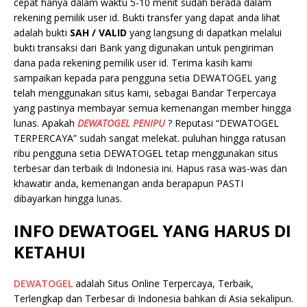
cepat hanya dalam waktu 5-10 menit sudah berada dalam
rekening pemilik user id. Bukti transfer yang dapat anda lihat
adalah bukti
SAH / VALID
yang langsung di dapatkan melalui
bukti transaksi dari Bank yang digunakan untuk pengiriman
dana pada rekening pemilik user id. Terima kasih kami
sampaikan kepada para pengguna setia DEWATOGEL yang
telah menggunakan situs kami, sebagai Bandar Terpercaya
yang pastinya membayar semua kemenangan member hingga
lunas. Apakah
DEWATOGEL PENIPU
? Reputasi “DEWATOGEL
TERPERCAYA” sudah sangat melekat. puluhan hingga ratusan
ribu pengguna setia DEWATOGEL tetap menggunakan situs
terbesar dan terbaik di Indonesia ini. Hapus rasa was-was dan
khawatir anda, kemenangan anda berapapun PASTI
dibayarkan hingga lunas.
INFO DEWATOGEL YANG HARUS DI
KETAHUI
DEWATOGEL
adalah Situs Online Terpercaya, Terbaik,
Terlengkap dan Terbesar di Indonesia bahkan di Asia sekalipun.