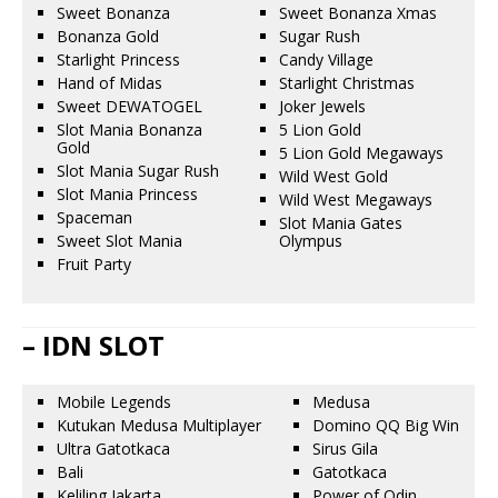
Sweet Bonanza
Sweet Bonanza Xmas
Bonanza Gold
Sugar Rush
Starlight Princess
Candy Village
Hand of Midas
Starlight Christmas
Sweet DEWATOGEL
Joker Jewels
Slot Mania Bonanza
5 Lion Gold
Gold
5 Lion Gold Megaways
Slot Mania Sugar Rush
Wild West Gold
Slot Mania Princess
Wild West Megaways
Spaceman
Slot Mania Gates
Sweet Slot Mania
Olympus
Fruit Party
– IDN SLOT
Mobile Legends
Medusa
Kutukan Medusa Multiplayer
Domino QQ Big Win
Ultra Gatotkaca
Sirus Gila
Bali
Gatotkaca
Keliling Jakarta
Power of Odin