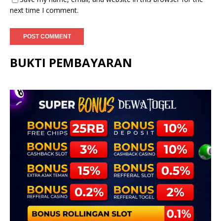
next time I comment.
BUKTI PEMBAYARAN