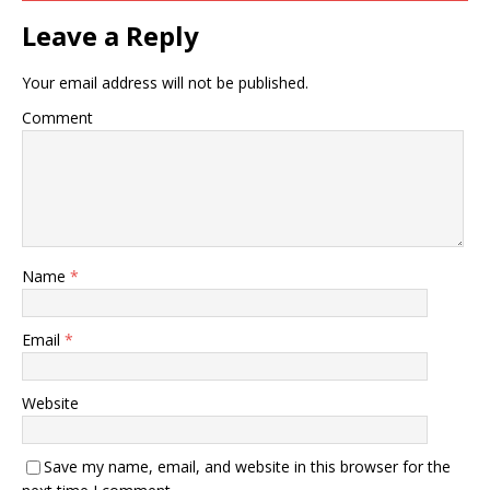
Leave a Reply
Your email address will not be published.
Comment
Name
*
Email
*
Website
Save my name, email, and website in this browser for the