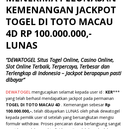
KEMENANGAN JACKPOT
TOGEL DI TOTO MACAU
4D RP 100.000.000,-
LUNAS
“DEWATOGEL Situs Togel Online, Casino Online,
Slot Online Terbaik, Terpercaya, Terbesar dan
Terlengkap di Indonesia – Jackpot berapapun pasti
dibayar”
DEWATOGEL
mengucapkan selamat kepada user id :
KER
***
yang telah berhasil mendapatkan jackpot pada permainan
TOGEL DI TOTO MACAU 4D
. Kemenangan sebesar
Rp
100.000.000,-.
telah dibayarkan LUNAS oleh pihak dewatogel
kepada pemilik user id setelah yang bersangkutan mengisi
formulir withdraw. Proses pencairan dana berlangsung sangat