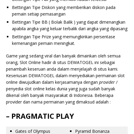
Bettingan Tipe Diskon yang memberikan diskon pada
pemain setiap pemasangan
Bettingan Tipe BB ( Bolak Balik ) yang dapat dimenangkan
apabila angka yang keluar terbalik dari angka yang dipasang
Bettingan Tipe Prize yang memungkinkan persentase
kemenangan pemain meningkat.
Game yang sedang viral dan banyak dimainkan oleh semua
orang, Slot Online hadir di situs DEWATOGEL ini sebagai
penambah keseruan anda dalam menjelajah di situs kami.
Keseriusan DEWATOGEL dalam menyediakan permainan slot
online diwujudkan dalam kerjasamanya dengan
provider
/
penyedia slot online kelas dunia yang juga sudah banyak
dikenal oleh banyak masyarakat di Indonesia. Beberapa
provider dan nama permainan yang dimaksud adalah :
– PRAGMATIC PLAY
Gates of Olympus
Pyramid Bonanza