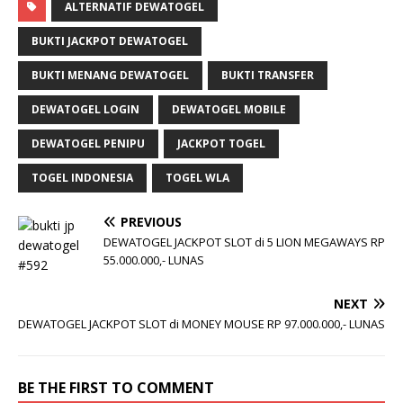
ALTERNATIF DEWATOGEL
BUKTI JACKPOT DEWATOGEL
BUKTI MENANG DEWATOGEL
BUKTI TRANSFER
DEWATOGEL LOGIN
DEWATOGEL MOBILE
DEWATOGEL PENIPU
JACKPOT TOGEL
TOGEL INDONESIA
TOGEL WLA
PREVIOUS
DEWATOGEL JACKPOT SLOT di 5 LION MEGAWAYS RP
55.000.000,- LUNAS
NEXT
DEWATOGEL JACKPOT SLOT di MONEY MOUSE RP 97.000.000,- LUNAS
BE THE FIRST TO COMMENT