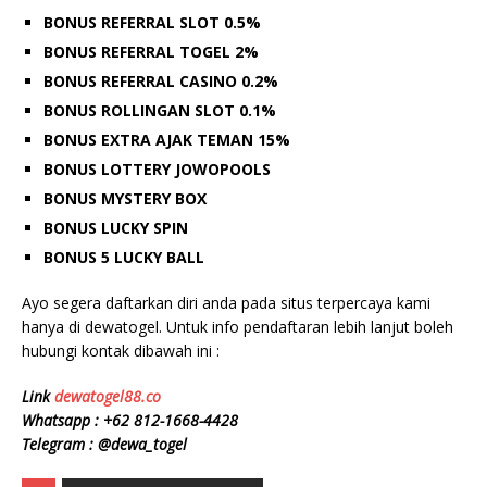
BONUS REFERRAL SLOT 0.5%
BONUS REFERRAL TOGEL 2%
BONUS REFERRAL CASINO 0.2%
BONUS ROLLINGAN SLOT 0.1%
BONUS EXTRA AJAK TEMAN 15%
BONUS LOTTERY JOWOPOOLS
BONUS MYSTERY BOX
BONUS LUCKY SPIN
BONUS 5 LUCKY BALL
Ayo segera daftarkan diri anda pada situs terpercaya kami
hanya di dewatogel. Untuk info pendaftaran lebih lanjut boleh
hubungi kontak dibawah ini :
Link
dewatogel88.co
Whatsapp : +62 812-1668-4428
Telegram : @dewa_togel