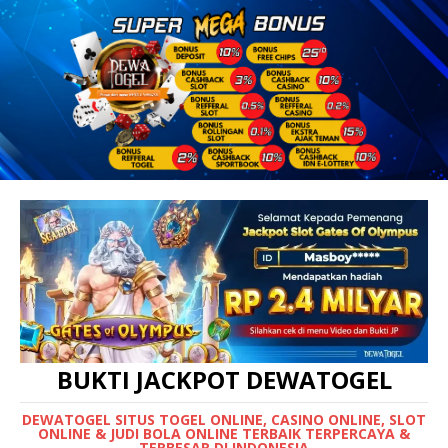
BUKTI JACKPOT DEWATOGEL
DEWATOGEL SITUS TOGEL ONLINE, CASINO ONLINE, SLOT
ONLINE & JUDI BOLA ONLINE TERBAIK TERPERCAYA &
TERBESAR DI INDONESIA