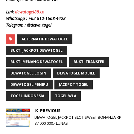
Link
dewatogel88.co
Whatsapp : +62 812-1668-4428
Telegram : @dewa_togel
ALTERNATIF DEWATOGEL
BUKTI JACKPOT DEWATOGEL
BUKTI MENANG DEWATOGEL
BUKTI TRANSFER
DEWATOGEL LOGIN
DEWATOGEL MOBILE
DEWATOGEL PENIPU
JACKPOT TOGEL
TOGEL INDONESIA
TOGEL WLA
PREVIOUS
DEWATOGEL JACKPOT SLOT SWEET BONANZA RP
87.000.000,- LUNAS