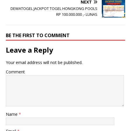
NEXT
DEWATOGEL JACKPOT TOGEL HONGKONG POOLS
RP 100.000.000 ,- LUNAS
BE THE FIRST TO COMMENT
Leave a Reply
Your email address will not be published.
Comment
Name
*