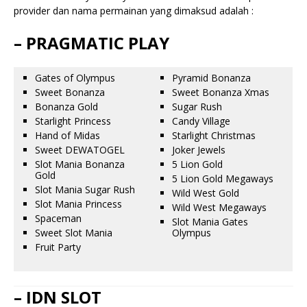
provider dan nama permainan yang dimaksud adalah :
– PRAGMATIC PLAY
Gates of Olympus
Pyramid Bonanza
Sweet Bonanza
Sweet Bonanza Xmas
Bonanza Gold
Sugar Rush
Starlight Princess
Candy Village
Hand of Midas
Starlight Christmas
Sweet DEWATOGEL
Joker Jewels
Slot Mania Bonanza
5 Lion Gold
Gold
5 Lion Gold Megaways
Slot Mania Sugar Rush
Wild West Gold
Slot Mania Princess
Wild West Megaways
Spaceman
Slot Mania Gates
Sweet Slot Mania
Olympus
Fruit Party
– IDN SLOT