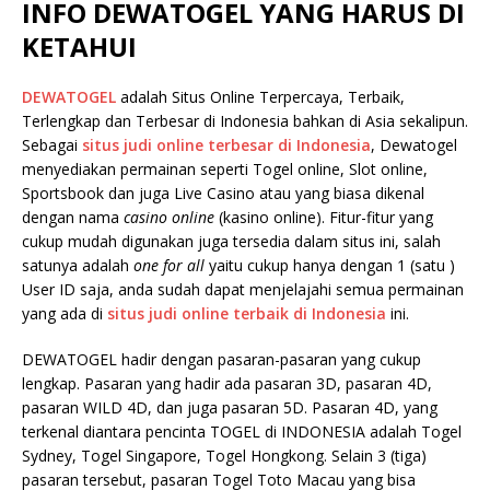
INFO DEWATOGEL YANG HARUS DI
KETAHUI
DEWATOGEL
adalah Situs Online Terpercaya, Terbaik,
Terlengkap dan Terbesar di Indonesia bahkan di Asia sekalipun.
Sebagai
situs judi online terbesar di Indonesia
, Dewatogel
menyediakan permainan seperti Togel online, Slot online,
Sportsbook dan juga Live Casino atau yang biasa dikenal
dengan nama
casino online
(kasino online). Fitur-fitur yang
cukup mudah digunakan juga tersedia dalam situs ini, salah
satunya adalah
one for all
yaitu cukup hanya dengan 1 (satu )
User ID saja, anda sudah dapat menjelajahi semua permainan
yang ada di
situs judi online terbaik di Indonesia
ini.
DEWATOGEL hadir dengan pasaran-pasaran yang cukup
lengkap. Pasaran yang hadir ada pasaran 3D, pasaran 4D,
pasaran WILD 4D, dan juga pasaran 5D. Pasaran 4D, yang
terkenal diantara pencinta TOGEL di INDONESIA adalah Togel
Sydney, Togel Singapore, Togel Hongkong. Selain 3 (tiga)
pasaran tersebut, pasaran Togel Toto Macau yang bisa