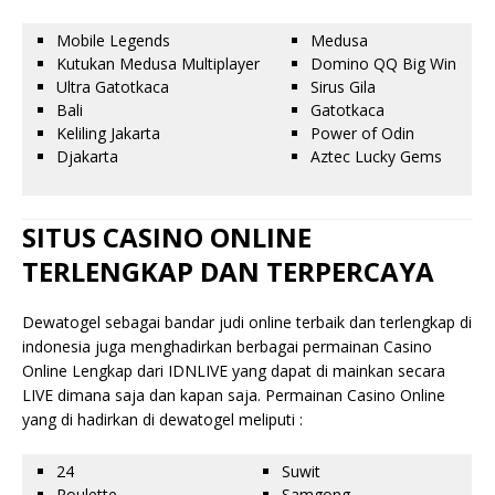
Mobile Legends
Medusa
Kutukan Medusa Multiplayer
Domino QQ Big Win
Ultra Gatotkaca
Sirus Gila
Bali
Gatotkaca
Keliling Jakarta
Power of Odin
Djakarta
Aztec Lucky Gems
SITUS CASINO ONLINE
TERLENGKAP DAN TERPERCAYA
Dewatogel sebagai bandar judi online terbaik dan terlengkap di
indonesia juga menghadirkan berbagai permainan Casino
Online Lengkap dari IDNLIVE yang dapat di mainkan secara
LIVE dimana saja dan kapan saja. Permainan Casino Online
yang di hadirkan di dewatogel meliputi :
24
Suwit
Roulette
Samgong