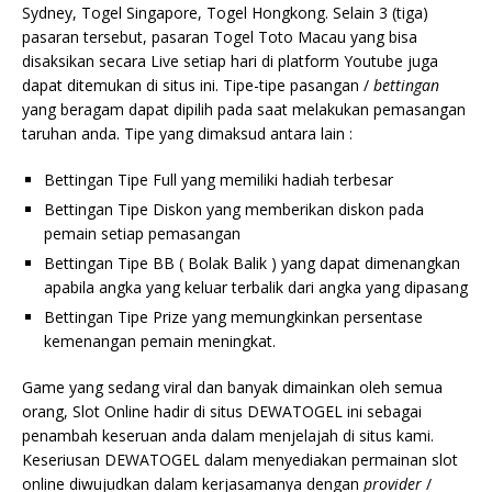
Sydney, Togel Singapore, Togel Hongkong. Selain 3 (tiga)
pasaran tersebut, pasaran Togel Toto Macau yang bisa
disaksikan secara Live setiap hari di platform Youtube juga
dapat ditemukan di situs ini. Tipe-tipe pasangan /
bettingan
yang beragam dapat dipilih pada saat melakukan pemasangan
taruhan anda. Tipe yang dimaksud antara lain :
Bettingan Tipe Full yang memiliki hadiah terbesar
Bettingan Tipe Diskon yang memberikan diskon pada
pemain setiap pemasangan
Bettingan Tipe BB ( Bolak Balik ) yang dapat dimenangkan
apabila angka yang keluar terbalik dari angka yang dipasang
Bettingan Tipe Prize yang memungkinkan persentase
kemenangan pemain meningkat.
Game yang sedang viral dan banyak dimainkan oleh semua
orang, Slot Online hadir di situs DEWATOGEL ini sebagai
penambah keseruan anda dalam menjelajah di situs kami.
Keseriusan DEWATOGEL dalam menyediakan permainan slot
online diwujudkan dalam kerjasamanya dengan
provider
/