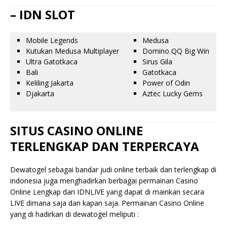
– IDN SLOT
Mobile Legends
Medusa
Kutukan Medusa Multiplayer
Domino QQ Big Win
Ultra Gatotkaca
Sirus Gila
Bali
Gatotkaca
Keliling Jakarta
Power of Odin
Djakarta
Aztec Lucky Gems
SITUS CASINO ONLINE
TERLENGKAP DAN TERPERCAYA
Dewatogel sebagai bandar judi online terbaik dan terlengkap di
indonesia juga menghadirkan berbagai permainan Casino
Online Lengkap dari IDNLIVE yang dapat di mainkan secara
LIVE dimana saja dan kapan saja. Permainan Casino Online
yang di hadirkan di dewatogel meliputi :