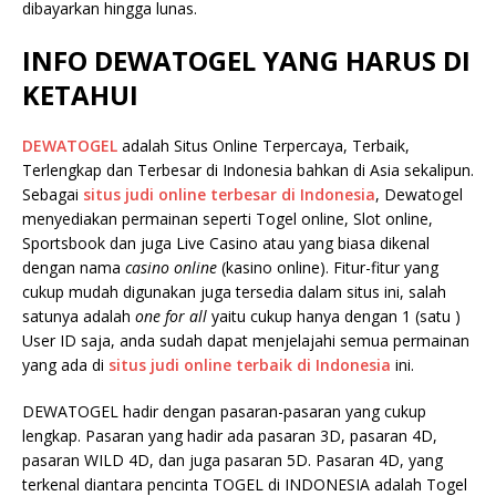
dibayarkan hingga lunas.
INFO DEWATOGEL YANG HARUS DI
KETAHUI
DEWATOGEL
adalah Situs Online Terpercaya, Terbaik,
Terlengkap dan Terbesar di Indonesia bahkan di Asia sekalipun.
Sebagai
situs judi online terbesar di Indonesia
, Dewatogel
menyediakan permainan seperti Togel online, Slot online,
Sportsbook dan juga Live Casino atau yang biasa dikenal
dengan nama
casino online
(kasino online). Fitur-fitur yang
cukup mudah digunakan juga tersedia dalam situs ini, salah
satunya adalah
one for all
yaitu cukup hanya dengan 1 (satu )
User ID saja, anda sudah dapat menjelajahi semua permainan
yang ada di
situs judi online terbaik di Indonesia
ini.
DEWATOGEL hadir dengan pasaran-pasaran yang cukup
lengkap. Pasaran yang hadir ada pasaran 3D, pasaran 4D,
pasaran WILD 4D, dan juga pasaran 5D. Pasaran 4D, yang
terkenal diantara pencinta TOGEL di INDONESIA adalah Togel