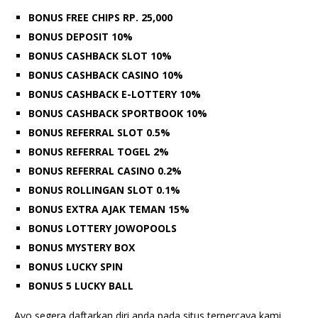
BONUS FREE CHIPS RP. 25,000
BONUS DEPOSIT 10%
BONUS CASHBACK SLOT 10%
BONUS CASHBACK CASINO 10%
BONUS CASHBACK E-LOTTERY 10%
BONUS CASHBACK SPORTBOOK 10%
BONUS REFERRAL SLOT 0.5%
BONUS REFERRAL TOGEL 2%
BONUS REFERRAL CASINO 0.2%
BONUS ROLLINGAN SLOT 0.1%
BONUS EXTRA AJAK TEMAN 15%
BONUS LOTTERY JOWOPOOLS
BONUS MYSTERY BOX
BONUS LUCKY SPIN
BONUS 5 LUCKY BALL
Ayo segera daftarkan diri anda pada situs terpercaya kami