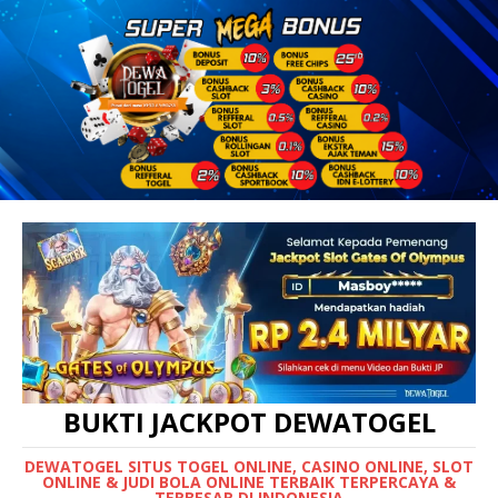
BUKTI JACKPOT DEWATOGEL
DEWATOGEL SITUS TOGEL ONLINE, CASINO ONLINE, SLOT
ONLINE & JUDI BOLA ONLINE TERBAIK TERPERCAYA &
TERBESAR DI INDONESIA