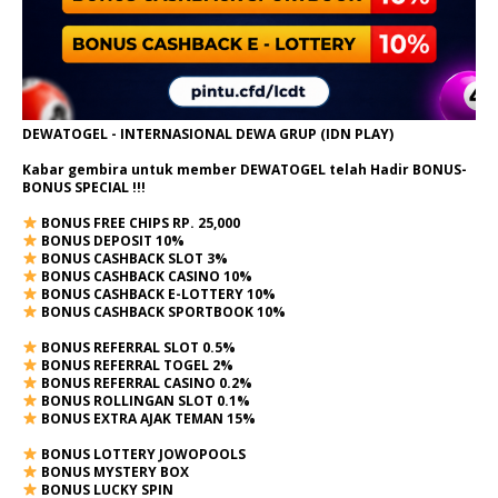
DEWATOGEL - INTERNASIONAL DEWA GRUP (IDN PLAY)
Kabar gembira untuk member DEWATOGEL telah Hadir
BONUS-
BONUS SPECIAL
!!!
BONUS FREE CHIPS RP. 25,000
BONUS DEPOSIT 10%
BONUS CASHBACK SLOT 3%
BONUS CASHBACK CASINO 10%
BONUS CASHBACK E-LOTTERY 10%
BONUS CASHBACK SPORTBOOK 10%
BONUS REFERRAL SLOT 0.5%
BONUS REFERRAL TOGEL 2%
BONUS REFERRAL CASINO 0.2%
BONUS ROLLINGAN SLOT 0.1%
BONUS EXTRA AJAK TEMAN 15%
BONUS LOTTERY JOWOPOOLS
BONUS MYSTERY BOX
BONUS LUCKY SPIN