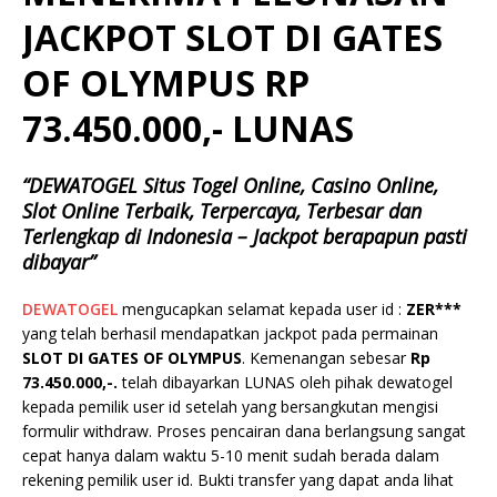
JACKPOT SLOT DI GATES
OF OLYMPUS RP
73.450.000,- LUNAS
“DEWATOGEL Situs Togel Online, Casino Online,
Slot Online Terbaik, Terpercaya, Terbesar dan
Terlengkap di Indonesia – Jackpot berapapun pasti
dibayar”
DEWATOGEL
mengucapkan selamat kepada user id :
ZER***
yang telah berhasil mendapatkan jackpot pada permainan
SLOT DI GATES OF OLYMPUS
. Kemenangan sebesar
Rp
73.450.000
,-.
telah dibayarkan LUNAS oleh pihak dewatogel
kepada pemilik user id setelah yang bersangkutan mengisi
formulir withdraw. Proses pencairan dana berlangsung sangat
cepat hanya dalam waktu 5-10 menit sudah berada dalam
rekening pemilik user id. Bukti transfer yang dapat anda lihat