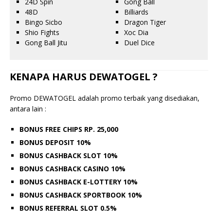
24D Spin
Gong Ball
48D
Billiards
Bingo Sicbo
Dragon Tiger
Shio Fights
Xoc Dia
Gong Ball Jitu
Duel Dice
KENAPA HARUS DEWATOGEL ?
Promo DEWATOGEL adalah promo terbaik yang disediakan,
antara lain :
BONUS FREE CHIPS RP. 25,000
BONUS DEPOSIT 10%
BONUS CASHBACK SLOT 10%
BONUS CASHBACK CASINO 10%
BONUS CASHBACK E-LOTTERY 10%
BONUS CASHBACK SPORTBOOK 10%
BONUS REFERRAL SLOT 0.5%