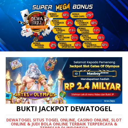
BUKTI JACKPOT DEWATOGEL
DEWATOGEL SITUS TOGEL ONLINE, CASINO ONLINE, SLOT
ONLINE & JUDI BOLA ONLINE TERBAIK TERPERCAYA &
TERBESAR DI INDONESIA