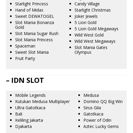
Starlight Princess
Candy Village
Hand of Midas
Starlight Christmas
Sweet DEWATOGEL
Joker Jewels
Slot Mania Bonanza
5 Lion Gold
Gold
5 Lion Gold Megaways
Slot Mania Sugar Rush
Wild West Gold
Slot Mania Princess
Wild West Megaways
Spaceman
Slot Mania Gates
Sweet Slot Mania
Olympus
Fruit Party
– IDN SLOT
Mobile Legends
Medusa
Kutukan Medusa Multiplayer
Domino QQ Big Win
Ultra Gatotkaca
Sirus Gila
Bali
Gatotkaca
Keliling Jakarta
Power of Odin
Djakarta
Aztec Lucky Gems