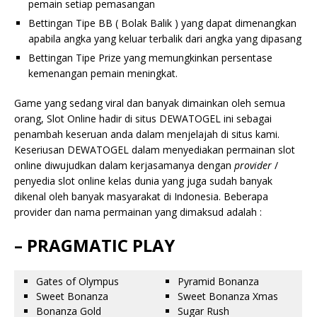
pemain setiap pemasangan
Bettingan Tipe BB ( Bolak Balik ) yang dapat dimenangkan
apabila angka yang keluar terbalik dari angka yang dipasang
Bettingan Tipe Prize yang memungkinkan persentase
kemenangan pemain meningkat.
Game yang sedang viral dan banyak dimainkan oleh semua
orang, Slot Online hadir di situs DEWATOGEL ini sebagai
penambah keseruan anda dalam menjelajah di situs kami.
Keseriusan DEWATOGEL dalam menyediakan permainan slot
online diwujudkan dalam kerjasamanya dengan
provider
/
penyedia slot online kelas dunia yang juga sudah banyak
dikenal oleh banyak masyarakat di Indonesia. Beberapa
provider dan nama permainan yang dimaksud adalah :
– PRAGMATIC PLAY
Gates of Olympus
Pyramid Bonanza
Sweet Bonanza
Sweet Bonanza Xmas
Bonanza Gold
Sugar Rush