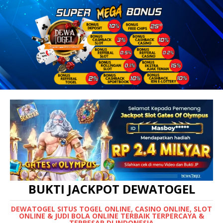
BUKTI JACKPOT DEWATOGEL
DEWATOGEL SITUS TOGEL ONLINE, CASINO ONLINE, SLOT
ONLINE & JUDI BOLA ONLINE TERBAIK TERPERCAYA &
TERBESAR DI INDONESIA