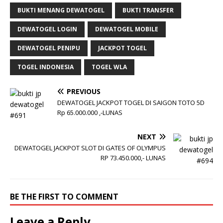
BUKTI MENANG DEWATOGEL
BUKTI TRANSFER
DEWATOGEL LOGIN
DEWATOGEL MOBILE
DEWATOGEL PENIPU
JACKPOT TOGEL
TOGEL INDONESIA
TOGEL WLA
PREVIOUS
DEWATOGEL JACKPOT TOGEL DI SAIGON TOTO 5D
Rp 65.000.000 ,-LUNAS
NEXT
DEWATOGEL JACKPOT SLOT DI GATES OF OLYMPUS
RP 73.450.000,- LUNAS
BE THE FIRST TO COMMENT
Leave a Reply