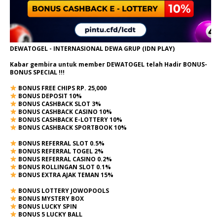
DEWATOGEL - INTERNASIONAL DEWA GRUP (IDN PLAY)
Kabar gembira untuk member DEWATOGEL telah Hadir
BONUS-
BONUS SPECIAL
!!!
BONUS FREE CHIPS RP. 25,000
BONUS DEPOSIT 10%
BONUS CASHBACK SLOT 3%
BONUS CASHBACK CASINO 10%
BONUS CASHBACK E-LOTTERY 10%
BONUS CASHBACK SPORTBOOK 10%
BONUS REFERRAL SLOT 0.5%
BONUS REFERRAL TOGEL 2%
BONUS REFERRAL CASINO 0.2%
BONUS ROLLINGAN SLOT 0.1%
BONUS EXTRA AJAK TEMAN 15%
BONUS LOTTERY JOWOPOOLS
BONUS MYSTERY BOX
BONUS LUCKY SPIN
BONUS 5 LUCKY BALL