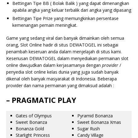
Bettingan Tipe BB ( Bolak Balik ) yang dapat dimenangkan
apabila angka yang keluar terbalik dari angka yang dipasang
Bettingan Tipe Prize yang memungkinkan persentase
kemenangan pemain meningkat.
Game yang sedang viral dan banyak dimainkan oleh semua
orang, Slot Online hadir di situs DEWATOGEL ini sebagai
penambah keseruan anda dalam menjelajah di situs kami.
Keseriusan DEWATOGEL dalam menyediakan permainan slot
online diwujudkan dalam kerjasamanya dengan
provider
/
penyedia slot online kelas dunia yang juga sudah banyak
dikenal oleh banyak masyarakat di Indonesia. Beberapa
provider dan nama permainan yang dimaksud adalah :
– PRAGMATIC PLAY
Gates of Olympus
Pyramid Bonanza
Sweet Bonanza
Sweet Bonanza Xmas
Bonanza Gold
Sugar Rush
Starlight Princess
Candy Village