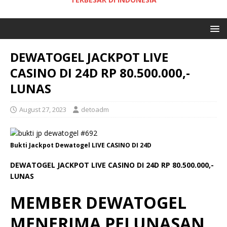
DEWATOGEL JACKPOT LIVE
CASINO DI 24D RP 80.500.000,-
LUNAS
August 27, 2023
detoadm
Bukti Jackpot Dewatogel LIVE CASINO DI 24D
DEWATOGEL JACKPOT LIVE CASINO DI 24D
RP 80.500.000,-
LUNAS
MEMBER DEWATOGEL
MENERIMA PELUNASAN