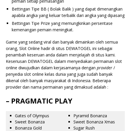
pemain setiap pemasangan
Bettingan Tipe BB ( Bolak Balik ) yang dapat dimenangkan
apabila angka yang keluar terbalik dari angka yang dipasang
Bettingan Tipe Prize yang memungkinkan persentase
kemenangan pemain meningkat.
Game yang sedang viral dan banyak dimainkan oleh semua
orang, Slot Online hadir di situs DEWATOGEL ini sebagai
penambah keseruan anda dalam menjelajah di situs kami.
Keseriusan DEWATOGEL dalam menyediakan permainan slot
online diwujudkan dalam kerjasamanya dengan
provider
/
penyedia slot online kelas dunia yang juga sudah banyak
dikenal oleh banyak masyarakat di Indonesia. Beberapa
provider dan nama permainan yang dimaksud adalah :
– PRAGMATIC PLAY
Gates of Olympus
Pyramid Bonanza
Sweet Bonanza
Sweet Bonanza Xmas
Bonanza Gold
Sugar Rush