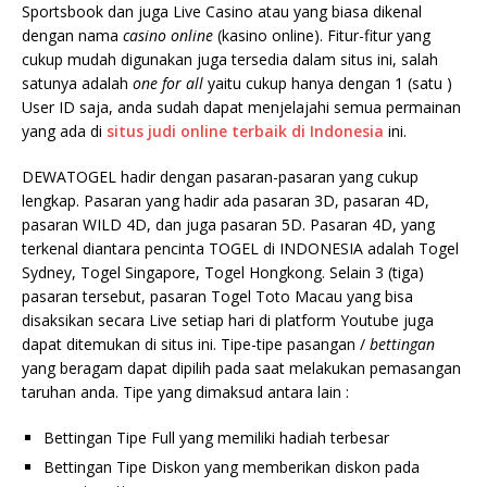
Sportsbook dan juga Live Casino atau yang biasa dikenal
dengan nama
casino online
(kasino online). Fitur-fitur yang
cukup mudah digunakan juga tersedia dalam situs ini, salah
satunya adalah
one for all
yaitu cukup hanya dengan 1 (satu )
User ID saja, anda sudah dapat menjelajahi semua permainan
yang ada di
situs judi
online terbaik di Indonesia
ini.
DEWATOGEL hadir dengan pasaran-pasaran yang cukup
lengkap. Pasaran yang hadir ada pasaran 3D, pasaran 4D,
pasaran WILD 4D, dan juga pasaran 5D. Pasaran 4D, yang
terkenal diantara pencinta TOGEL di INDONESIA adalah Togel
Sydney, Togel Singapore, Togel Hongkong. Selain 3 (tiga)
pasaran tersebut, pasaran Togel Toto Macau yang bisa
disaksikan secara Live setiap hari di platform Youtube juga
dapat ditemukan di situs ini. Tipe-tipe pasangan /
bettingan
yang beragam dapat dipilih pada saat melakukan pemasangan
taruhan anda. Tipe yang dimaksud antara lain :
Bettingan Tipe Full yang memiliki hadiah terbesar
Bettingan Tipe Diskon yang memberikan diskon pada