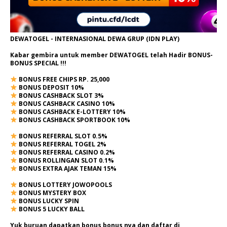
DEWATOGEL - INTERNASIONAL DEWA GRUP (IDN PLAY)
Kabar gembira untuk member DEWATOGEL telah Hadir
BONUS-
BONUS SPECIAL
!!!
BONUS FREE CHIPS RP. 25,000
BONUS DEPOSIT 10%
BONUS CASHBACK SLOT 3%
BONUS CASHBACK CASINO 10%
BONUS CASHBACK E-LOTTERY 10%
BONUS CASHBACK SPORTBOOK 10%
BONUS REFERRAL SLOT 0.5%
BONUS REFERRAL TOGEL 2%
BONUS REFERRAL CASINO 0.2%
BONUS ROLLINGAN SLOT 0.1%
BONUS EXTRA AJAK TEMAN 15%
BONUS LOTTERY JOWOPOOLS
BONUS MYSTERY BOX
BONUS LUCKY SPIN
BONUS 5 LUCKY BALL
Yuk buruan dapatkan bonus bonus nya dan daftar di