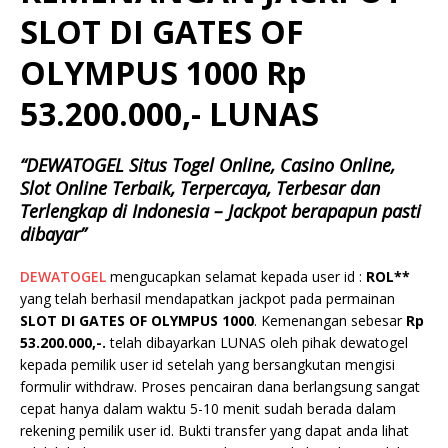
SLOT DI GATES OF
OLYMPUS 1000 Rp
53.200.000,- LUNAS
“DEWATOGEL Situs Togel Online, Casino Online,
Slot Online Terbaik, Terpercaya, Terbesar dan
Terlengkap di Indonesia – Jackpot berapapun pasti
dibayar”
DEWATOGEL
mengucapkan selamat kepada user id :
ROL**
yang telah berhasil mendapatkan jackpot pada permainan
SLOT DI GATES OF OLYMPUS 1000
. Kemenangan sebesar
Rp
53.200.000
,-.
telah dibayarkan LUNAS oleh pihak dewatogel
kepada pemilik user id setelah yang bersangkutan mengisi
formulir withdraw. Proses pencairan dana berlangsung sangat
cepat hanya dalam waktu 5-10 menit sudah berada dalam
rekening pemilik user id. Bukti transfer yang dapat anda lihat