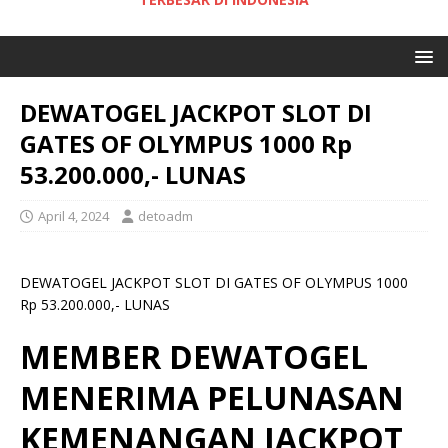
DEWATOGEL JACKPOT SLOT DI
GATES OF OLYMPUS 1000 Rp
53.200.000,- LUNAS
April 4, 2024
detoadm
DEWATOGEL JACKPOT SLOT DI GATES OF OLYMPUS 1000
Rp 53.200.000,- LUNAS
MEMBER DEWATOGEL
MENERIMA PELUNASAN
KEMENANGAN JACKPOT