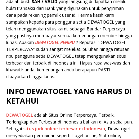
adalah bukti
SAH / VALID
yang langsung di dapatkan melalui
bukti transaksi dari Bank yang digunakan untuk pengiriman
dana pada rekening pemilik user id. Terima kasih kami
sampaikan kepada para pengguna setia DEWATOGEL yang
telah menggunakan situs kami, sebagai Bandar Terpercaya
yang pastinya membayar semua kemenangan member hingga
lunas. Apakah
DEWATOGEL PENIPU
? Reputasi “DEWATOGEL
TERPERCAYA” sudah sangat melekat. puluhan hingga ratusan
ribu pengguna setia DEWATOGEL tetap menggunakan situs
terbesar dan terbaik di Indonesia ini. Hapus rasa was-was dan
khawatir anda, kemenangan anda berapapun PASTI
dibayarkan hingga lunas.
INFO DEWATOGEL YANG HARUS DI
KETAHUI
DEWATOGEL
adalah Situs Online Terpercaya, Terbaik,
Terlengkap dan Terbesar di Indonesia bahkan di Asia sekalipun.
Sebagai
situs judi online terbesar di Indonesia
, Dewatogel
menyediakan permainan seperti Togel online, Slot online,