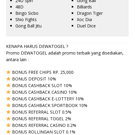
24D Spin
Gong Ball
48D
Billiards
Bingo Sicbo
Dragon Tiger
Shio Fights
Xoc Dia
Gong Ball Jitu
Duel Dice
KENAPA HARUS DEWATOGEL ?
Promo DEWATOGEL adalah promo terbaik yang disediakan,
antara lain :
BONUS FREE CHIPS RP. 25,000
BONUS DEPOSIT 10%
BONUS CASHBACK SLOT 10%
BONUS CASHBACK CASINO 10%
BONUS CASHBACK E-LOTTERY 10%
BONUS CASHBACK SPORTBOOK 10%
BONUS REFERRAL SLOT 0.5%
BONUS REFERRAL TOGEL 2%
BONUS REFERRAL CASINO 0.2%
BONUS ROLLINGAN SLOT 0.1%