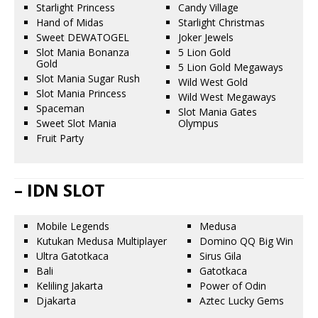
Starlight Princess
Candy Village
Hand of Midas
Starlight Christmas
Sweet DEWATOGEL
Joker Jewels
Slot Mania Bonanza
5 Lion Gold
Gold
5 Lion Gold Megaways
Slot Mania Sugar Rush
Wild West Gold
Slot Mania Princess
Wild West Megaways
Spaceman
Slot Mania Gates
Sweet Slot Mania
Olympus
Fruit Party
– IDN SLOT
Mobile Legends
Medusa
Kutukan Medusa Multiplayer
Domino QQ Big Win
Ultra Gatotkaca
Sirus Gila
Bali
Gatotkaca
Keliling Jakarta
Power of Odin
Djakarta
Aztec Lucky Gems