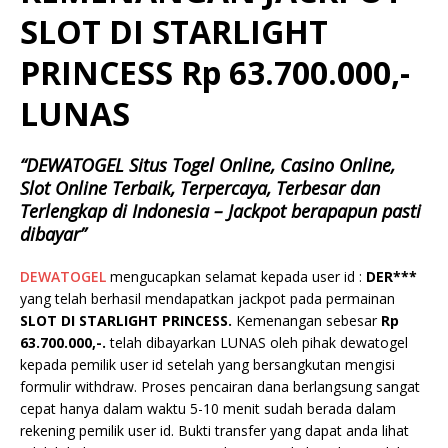
SLOT DI STARLIGHT
PRINCESS Rp 63.700.000,-
LUNAS
“DEWATOGEL Situs Togel Online, Casino Online,
Slot Online Terbaik, Terpercaya, Terbesar dan
Terlengkap di Indonesia – Jackpot berapapun pasti
dibayar”
DEWATOGEL
mengucapkan selamat kepada user id :
DER***
yang telah berhasil mendapatkan jackpot pada permainan
SLOT DI STARLIGHT PRINCESS.
Kemenangan sebesar
Rp
63.700.000
,-.
telah dibayarkan LUNAS oleh pihak dewatogel
kepada pemilik user id setelah yang bersangkutan mengisi
formulir withdraw. Proses pencairan dana berlangsung sangat
cepat hanya dalam waktu 5-10 menit sudah berada dalam
rekening pemilik user id. Bukti transfer yang dapat anda lihat