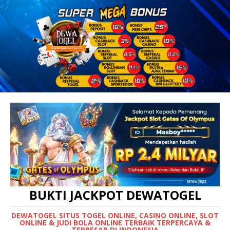
BUKTI JACKPOT DEWATOGEL
DEWATOGEL SITUS TOGEL ONLINE, CASINO ONLINE, SLOT
ONLINE & JUDI BOLA ONLINE TERBAIK TERPERCAYA &
TERBESAR DI INDONESIA