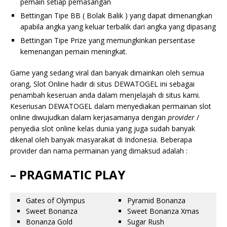
pemain setiap pemasangan
Bettingan Tipe BB ( Bolak Balik ) yang dapat dimenangkan
apabila angka yang keluar terbalik dari angka yang dipasang
Bettingan Tipe Prize yang memungkinkan persentase
kemenangan pemain meningkat.
Game yang sedang viral dan banyak dimainkan oleh semua
orang, Slot Online hadir di situs DEWATOGEL ini sebagai
penambah keseruan anda dalam menjelajah di situs kami.
Keseriusan DEWATOGEL dalam menyediakan permainan slot
online diwujudkan dalam kerjasamanya dengan
provider
/
penyedia slot online kelas dunia yang juga sudah banyak
dikenal oleh banyak masyarakat di Indonesia. Beberapa
provider dan nama permainan yang dimaksud adalah :
– PRAGMATIC PLAY
Gates of Olympus
Pyramid Bonanza
Sweet Bonanza
Sweet Bonanza Xmas
Bonanza Gold
Sugar Rush