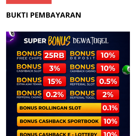
BUKTI PEMBAYARAN