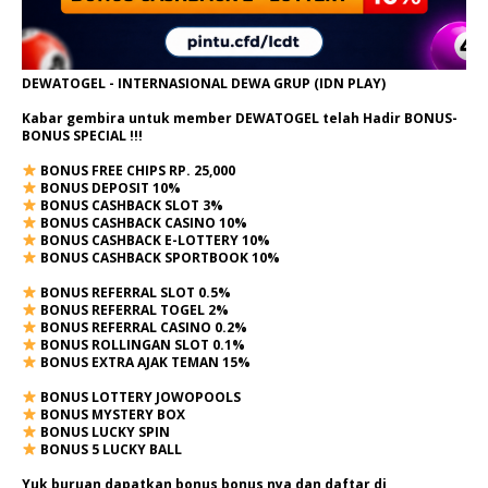
DEWATOGEL - INTERNASIONAL DEWA GRUP (IDN PLAY)
Kabar gembira untuk member DEWATOGEL telah Hadir
BONUS-
BONUS SPECIAL
!!!
BONUS FREE CHIPS RP. 25,000
BONUS DEPOSIT 10%
BONUS CASHBACK SLOT 3%
BONUS CASHBACK CASINO 10%
BONUS CASHBACK E-LOTTERY 10%
BONUS CASHBACK SPORTBOOK 10%
BONUS REFERRAL SLOT 0.5%
BONUS REFERRAL TOGEL 2%
BONUS REFERRAL CASINO 0.2%
BONUS ROLLINGAN SLOT 0.1%
BONUS EXTRA AJAK TEMAN 15%
BONUS LOTTERY JOWOPOOLS
BONUS MYSTERY BOX
BONUS LUCKY SPIN
BONUS 5 LUCKY BALL
Yuk buruan dapatkan bonus bonus nya dan daftar di