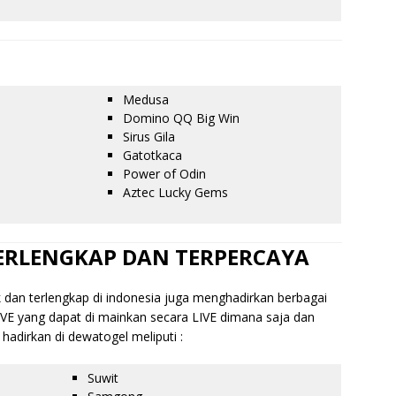
Medusa
Domino QQ Big Win
Sirus Gila
Gatotkaca
Power of Odin
Aztec Lucky Gems
TERLENGKAP DAN TERPERCAYA
k dan terlengkap di indonesia juga menghadirkan berbagai
VE yang dapat di mainkan secara LIVE dimana saja dan
hadirkan di dewatogel meliputi :
Suwit