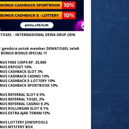
TOGEL - INTERNASIONAL DEWA GRUP (IDN
r gembira untuk member DEWATOGEL telah
r
BONUS-BONUS SPECIAL
!!!
US FREE CHIPS RP. 25,000
NUS DEPOSIT 10%
NUS CASHBACK SLOT 3%
NUS CASHBACK CASINO 10%
NUS CASHBACK E-LOTTERY 10%
NUS CASHBACK SPORTBOOK 10%
NUS REFERRAL SLOT 0.5%
NUS REFERRAL TOGEL 2%
NUS REFERRAL CASINO 0.2%
NUS ROLLINGAN SLOT 0.1%
NUS EXTRA AJAK TEMAN 15%
NUS LOTTERY JOWOPOOLS
NUS MYSTERY BOX