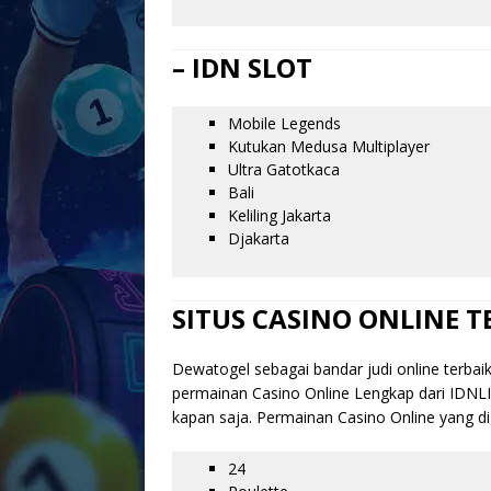
– IDN SLOT
Mobile Legends
Kutukan Medusa Multiplayer
Ultra Gatotkaca
Bali
Keliling Jakarta
Djakarta
SITUS CASINO ONLINE 
Dewatogel sebagai bandar judi online terbai
permainan Casino Online Lengkap dari IDNLI
kapan saja. Permainan Casino Online yang di 
24