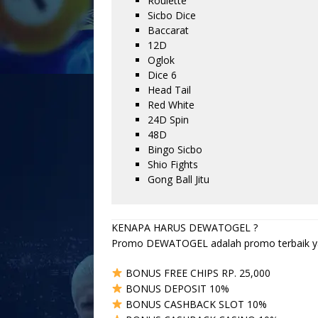
Roulette
Sicbo Dice
Baccarat
12D
Oglok
Dice 6
Head Tail
Red White
24D Spin
48D
Bingo Sicbo
Shio Fights
Gong Ball Jitu
KENAPA HARUS DEWATOGEL ?
Promo DEWATOGEL adalah promo terbaik yang
BONUS FREE CHIPS RP. 25,000
BONUS DEPOSIT 10%
BONUS CASHBACK SLOT 10%