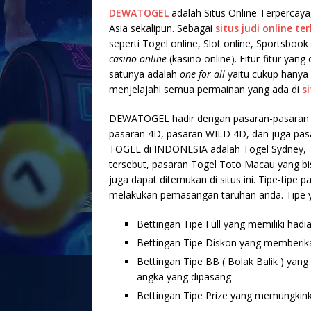
DEWATOGEL
adalah Situs Online Terpercaya
Asia sekalipun. Sebagai
situs judi online te
seperti Togel online, Slot online, Sportsboo
casino online
(kasino online). Fitur-fitur yan
satunya adalah
one for all
yaitu cukup hanya 
menjelajahi semua permainan yang ada di
s
DEWATOGEL hadir dengan pasaran-pasaran y
pasaran 4D, pasaran WILD 4D, dan juga pasa
TOGEL di INDONESIA adalah Togel Sydney, To
tersebut, pasaran Togel Toto Macau yang bis
juga dapat ditemukan di situs ini. Tipe-tipe 
melakukan pemasangan taruhan anda. Tipe ya
Bettingan Tipe Full yang memiliki hadi
Bettingan Tipe Diskon yang memberik
Bettingan Tipe BB ( Bolak Balik ) yang
angka yang dipasang
Bettingan Tipe Prize yang memungki