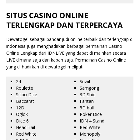
SITUS CASINO ONLINE
TERLENGKAP DAN TERPERCAYA
Dewatogel sebagai bandar judi online terbaik dan terlengkap di
indonesia juga menghadirkan berbagai permainan Casino
Online Lengkap dari IDNLIVE yang dapat di mainkan secara
LIVE dimana saja dan kapan saja. Permainan Casino Online
yang di hadirkan di dewatogel meliputi :
24
Suwit
Roulette
Samgong
Sicbo Dice
3D Shio
Baccarat
Fantan
12D
5D ball
Oglok
Poker Dice
Dice 6
IDN 4 Stand
Head Tail
Red White
Red White
Monopoly