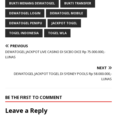
BUKTI MENANG DEWATOGEL
BUKTI TRANSFER
DEWATOGEL LOGIN
DEWATOGEL MOBILE
DEWATOGEL PENIPU
JACKPOT TOGEL
TOGEL INDONESIA
TOGEL WLA
PREVIOUS
DEWATOGEL JACKPOT LIVE CASINO DI SICBO DICE Rp 75.000.000,-
LUNAS
NEXT
DEWATOGEL JACKPOT TOGEL DI SYDNEY POOLS Rp 58.000.000,-
LUNAS
BE THE FIRST TO COMMENT
Leave a Reply