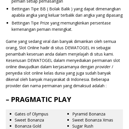
pemain setiap pemasangan
Bettingan Tipe BB ( Bolak Balik ) yang dapat dimenangkan
apabila angka yang keluar terbalik dari angka yang dipasang
Bettingan Tipe Prize yang memungkinkan persentase
kemenangan pemain meningkat.
Game yang sedang viral dan banyak dimainkan oleh semua
orang, Slot Online hadir di situs DEWATOGEL ini sebagai
penambah keseruan anda dalam menjelajah di situs kami.
Keseriusan DEWATOGEL dalam menyediakan permainan slot
online diwujudkan dalam kerjasamanya dengan
provider
/
penyedia slot online kelas dunia yang juga sudah banyak
dikenal oleh banyak masyarakat di Indonesia. Beberapa
provider dan nama permainan yang dimaksud adalah :
– PRAGMATIC PLAY
Gates of Olympus
Pyramid Bonanza
Sweet Bonanza
Sweet Bonanza Xmas
Bonanza Gold
Sugar Rush