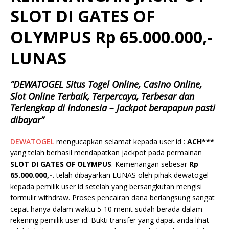
SLOT DI GATES OF
OLYMPUS Rp 65.000.000,-
LUNAS
“DEWATOGEL Situs Togel Online, Casino Online,
Slot Online Terbaik, Terpercaya, Terbesar dan
Terlengkap di Indonesia – Jackpot berapapun pasti
dibayar”
DEWATOGEL
mengucapkan selamat kepada user id :
ACH***
yang telah berhasil mendapatkan jackpot pada permainan
SLOT DI GATES OF OLYMPUS
.
Kemenangan sebesar
Rp
65.000.000
,-.
telah dibayarkan LUNAS oleh pihak dewatogel
kepada pemilik user id setelah yang bersangkutan mengisi
formulir withdraw. Proses pencairan dana berlangsung sangat
cepat hanya dalam waktu 5-10 menit sudah berada dalam
rekening pemilik user id. Bukti transfer yang dapat anda lihat