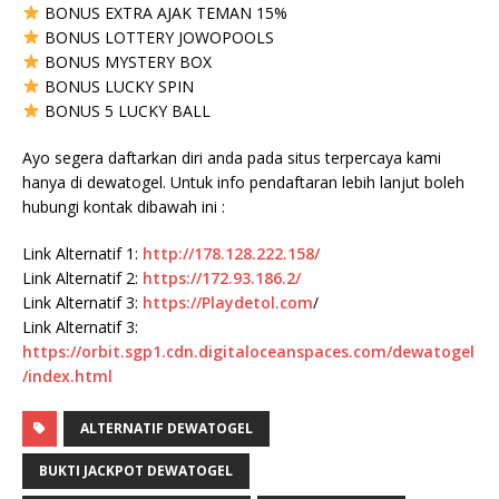
BONUS EXTRA AJAK TEMAN 15%
BONUS LOTTERY JOWOPOOLS
BONUS MYSTERY BOX
BONUS LUCKY SPIN
BONUS 5 LUCKY BALL
Ayo segera daftarkan diri anda pada situs terpercaya kami
hanya di dewatogel. Untuk info pendaftaran lebih lanjut boleh
hubungi kontak dibawah ini :
Link Alternatif 1:
http://178.128.222.158/
Link Alternatif 2:
https://172.93.186.2/
Link Alternatif 3:
https://
Playdetol.com
/
Link Alternatif 3:
https://orbit.sgp1.cdn.digitaloceanspaces.com/dewatogel
/index.html
ALTERNATIF DEWATOGEL
BUKTI JACKPOT DEWATOGEL