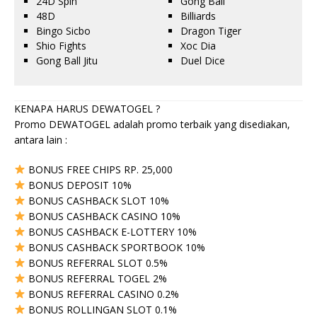
24D Spin
Gong Ball
48D
Billiards
Bingo Sicbo
Dragon Tiger
Shio Fights
Xoc Dia
Gong Ball Jitu
Duel Dice
KENAPA HARUS DEWATOGEL ?
Promo DEWATOGEL adalah promo terbaik yang disediakan,
antara lain :
BONUS FREE CHIPS RP. 25,000
BONUS DEPOSIT 10%
BONUS CASHBACK SLOT 10%
BONUS CASHBACK CASINO 10%
BONUS CASHBACK E-LOTTERY 10%
BONUS CASHBACK SPORTBOOK 10%
BONUS REFERRAL SLOT 0.5%
BONUS REFERRAL TOGEL 2%
BONUS REFERRAL CASINO 0.2%
BONUS ROLLINGAN SLOT 0.1%