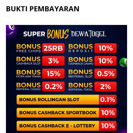
BUKTI PEMBAYARAN