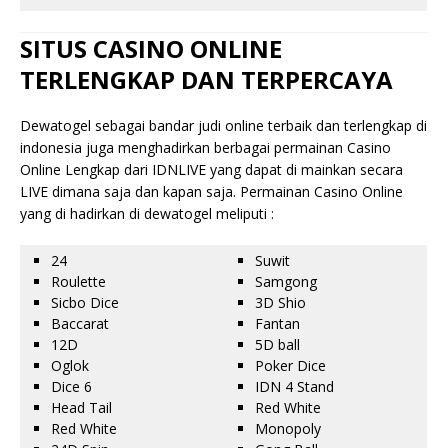
SITUS CASINO ONLINE
TERLENGKAP DAN TERPERCAYA
Dewatogel sebagai bandar judi online terbaik dan terlengkap di
indonesia juga menghadirkan berbagai permainan Casino
Online Lengkap dari IDNLIVE yang dapat di mainkan secara
LIVE dimana saja dan kapan saja. Permainan Casino Online
yang di hadirkan di dewatogel meliputi :
24
Suwit
Roulette
Samgong
Sicbo Dice
3D Shio
Baccarat
Fantan
12D
5D ball
Oglok
Poker Dice
Dice 6
IDN 4 Stand
Head Tail
Red White
Red White
Monopoly