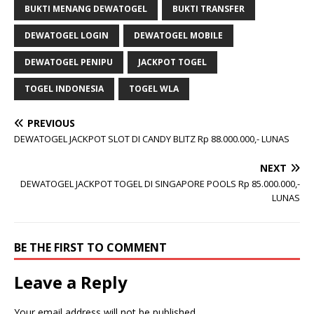
BUKTI MENANG DEWATOGEL
BUKTI TRANSFER
DEWATOGEL LOGIN
DEWATOGEL MOBILE
DEWATOGEL PENIPU
JACKPOT TOGEL
TOGEL INDONESIA
TOGEL WLA
PREVIOUS
DEWATOGEL JACKPOT SLOT DI CANDY BLITZ Rp 88.000.000,- LUNAS
NEXT
DEWATOGEL JACKPOT TOGEL DI SINGAPORE POOLS Rp 85.000.000,-
LUNAS
BE THE FIRST TO COMMENT
Leave a Reply
Your email address will not be published.