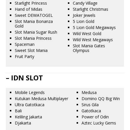
Starlight Princess
Candy Village
Hand of Midas
Starlight Christmas
Sweet DEWATOGEL
Joker Jewels
Slot Mania Bonanza
5 Lion Gold
Gold
5 Lion Gold Megaways
Slot Mania Sugar Rush
Wild West Gold
Slot Mania Princess
Wild West Megaways
Spaceman
Slot Mania Gates
Sweet Slot Mania
Olympus
Fruit Party
– IDN SLOT
Mobile Legends
Medusa
Kutukan Medusa Multiplayer
Domino QQ Big Win
Ultra Gatotkaca
Sirus Gila
Bali
Gatotkaca
Keliling Jakarta
Power of Odin
Djakarta
Aztec Lucky Gems