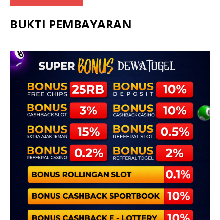
BUKTI PEMBAYARAN