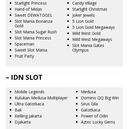
Starlight Princess
Candy Village
Hand of Midas
Starlight Christmas
Sweet DEWATOGEL
Joker Jewels
Slot Mania Bonanza
5 Lion Gold
Gold
5 Lion Gold Megaways
Slot Mania Sugar Rush
Wild West Gold
Slot Mania Princess
Wild West Megaways
Spaceman
Slot Mania Gates
Sweet Slot Mania
Olympus
Fruit Party
– IDN SLOT
Mobile Legends
Medusa
Kutukan Medusa Multiplayer
Domino QQ Big Win
Ultra Gatotkaca
Sirus Gila
Bali
Gatotkaca
Keliling Jakarta
Power of Odin
Djakarta
Aztec Lucky Gems