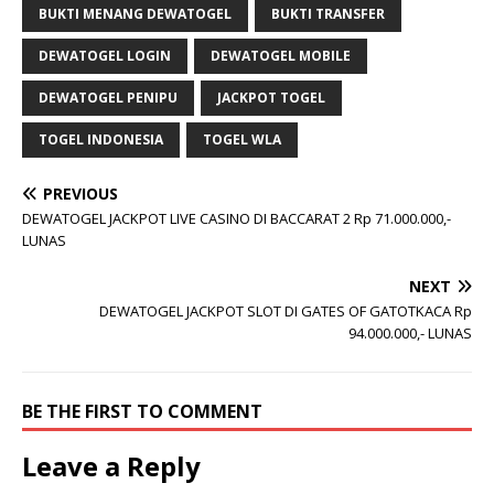
BUKTI MENANG DEWATOGEL
BUKTI TRANSFER
DEWATOGEL LOGIN
DEWATOGEL MOBILE
DEWATOGEL PENIPU
JACKPOT TOGEL
TOGEL INDONESIA
TOGEL WLA
PREVIOUS
DEWATOGEL JACKPOT LIVE CASINO DI BACCARAT 2 Rp 71.000.000,-
LUNAS
NEXT
DEWATOGEL JACKPOT SLOT DI GATES OF GATOTKACA Rp
94.000.000,- LUNAS
BE THE FIRST TO COMMENT
Leave a Reply