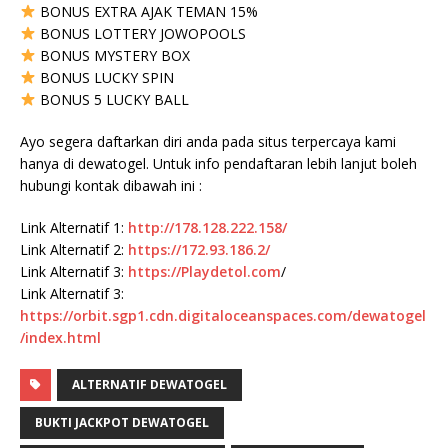
BONUS EXTRA AJAK TEMAN 15%
BONUS LOTTERY JOWOPOOLS
BONUS MYSTERY BOX
BONUS LUCKY SPIN
BONUS 5 LUCKY BALL
Ayo segera daftarkan diri anda pada situs terpercaya kami
hanya di dewatogel. Untuk info pendaftaran lebih lanjut boleh
hubungi kontak dibawah ini :
Link Alternatif 1:
http://178.128.222.158/
Link Alternatif 2:
https://172.93.186.2/
Link Alternatif 3:
https://
Playdetol.com
/
Link Alternatif 3:
https://orbit.sgp1.cdn.digitaloceanspaces.com/dewatogel
/index.html
ALTERNATIF DEWATOGEL
BUKTI JACKPOT DEWATOGEL