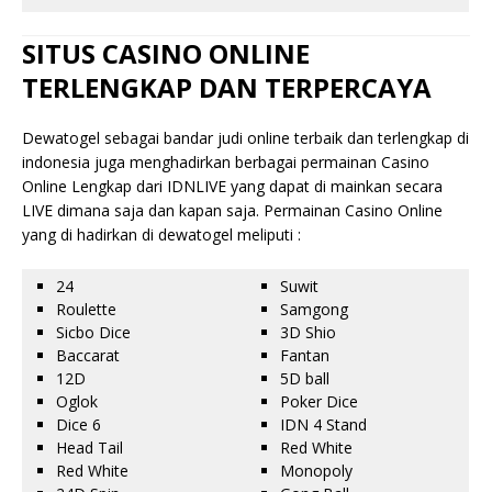
SITUS CASINO ONLINE
TERLENGKAP DAN TERPERCAYA
Dewatogel sebagai bandar judi online terbaik dan terlengkap di
indonesia juga menghadirkan berbagai permainan Casino
Online Lengkap dari IDNLIVE yang dapat di mainkan secara
LIVE dimana saja dan kapan saja. Permainan Casino Online
yang di hadirkan di dewatogel meliputi :
24
Suwit
Roulette
Samgong
Sicbo Dice
3D Shio
Baccarat
Fantan
12D
5D ball
Oglok
Poker Dice
Dice 6
IDN 4 Stand
Head Tail
Red White
Red White
Monopoly