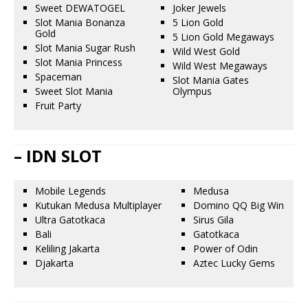
Sweet DEWATOGEL
Joker Jewels
Slot Mania Bonanza
5 Lion Gold
Gold
5 Lion Gold Megaways
Slot Mania Sugar Rush
Wild West Gold
Slot Mania Princess
Wild West Megaways
Spaceman
Slot Mania Gates
Sweet Slot Mania
Olympus
Fruit Party
– IDN SLOT
Mobile Legends
Medusa
Kutukan Medusa Multiplayer
Domino QQ Big Win
Ultra Gatotkaca
Sirus Gila
Bali
Gatotkaca
Keliling Jakarta
Power of Odin
Djakarta
Aztec Lucky Gems