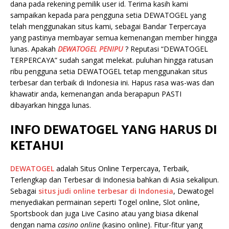
dana pada rekening pemilik user id. Terima kasih kami
sampaikan kepada para pengguna setia DEWATOGEL yang
telah menggunakan situs kami, sebagai Bandar Terpercaya
yang pastinya membayar semua kemenangan member hingga
lunas. Apakah
DEWATOGEL PENIPU
? Reputasi “DEWATOGEL
TERPERCAYA” sudah sangat melekat. puluhan hingga ratusan
ribu pengguna setia DEWATOGEL tetap menggunakan situs
terbesar dan terbaik di Indonesia ini. Hapus rasa was-was dan
khawatir anda, kemenangan anda berapapun PASTI
dibayarkan hingga lunas.
INFO DEWATOGEL YANG HARUS DI
KETAHUI
DEWATOGEL
adalah Situs Online Terpercaya, Terbaik,
Terlengkap dan Terbesar di Indonesia bahkan di Asia sekalipun.
Sebagai
situs judi online terbesar di Indonesia
, Dewatogel
menyediakan permainan seperti Togel online, Slot online,
Sportsbook dan juga Live Casino atau yang biasa dikenal
dengan nama
casino online
(kasino online). Fitur-fitur yang