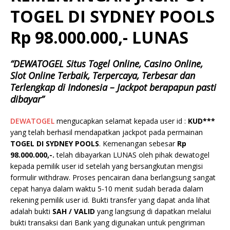
TOGEL DI SYDNEY POOLS
Rp 98.000.000,- LUNAS
“DEWATOGEL Situs Togel Online, Casino Online,
Slot Online Terbaik, Terpercaya, Terbesar dan
Terlengkap di Indonesia – Jackpot berapapun pasti
dibayar”
DEWATOGEL
mengucapkan selamat kepada user id :
KUD***
yang telah berhasil mendapatkan jackpot pada permainan
TOGEL DI SYDNEY POOLS
.
Kemenangan sebesar
Rp
98.000.000
,-.
telah dibayarkan LUNAS oleh pihak dewatogel
kepada pemilik user id setelah yang bersangkutan mengisi
formulir withdraw. Proses pencairan dana berlangsung sangat
cepat hanya dalam waktu 5-10 menit sudah berada dalam
rekening pemilik user id. Bukti transfer yang dapat anda lihat
adalah bukti
SAH / VALID
yang langsung di dapatkan melalui
bukti transaksi dari Bank yang digunakan untuk pengiriman