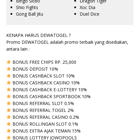
Bingo Sicbo
Dragon Tiger
Shio Fights
Xoc Dia
Gong Ball Jitu
Duel Dice
KENAPA HARUS DEWATOGEL ?
Promo DEWATOGEL adalah promo terbaik yang disediakan,
antara lain :
BONUS FREE CHIPS RP. 25,000
BONUS DEPOSIT 10%
BONUS CASHBACK SLOT 10%
BONUS CASHBACK CASINO 10%
BONUS CASHBACK E-LOTTERY 10%
BONUS CASHBACK SPORTBOOK 10%
BONUS REFERRAL SLOT 0.5%
BONUS REFERRAL TOGEL 2%
BONUS REFERRAL CASINO 0.2%
BONUS ROLLINGAN SLOT 0.1%
BONUS EXTRA AJAK TEMAN 15%
BONUS LOTTERY JOWOPOOLS