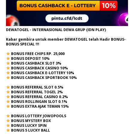
DEWATOGEL - INTERNASIONAL DEWA GRUP (IDN PLAY)
Kabar gembira untuk member DEWATOGEL telah Hadir
BONUS-
BONUS SPECIAL
!!!
BONUS FREE CHIPS RP. 25,000
BONUS DEPOSIT 10%
BONUS CASHBACK SLOT 3%
BONUS CASHBACK CASINO 10%
BONUS CASHBACK E-LOTTERY 10%
BONUS CASHBACK SPORTBOOK 10%
BONUS REFERRAL SLOT 0.5%
BONUS REFERRAL TOGEL 2%
BONUS REFERRAL CASINO 0.2%
BONUS ROLLINGAN SLOT 0.1%
BONUS EXTRA AJAK TEMAN 15%
BONUS LOTTERY JOWOPOOLS
BONUS MYSTERY BOX
BONUS LUCKY SPIN
BONUS 5 LUCKY BALL