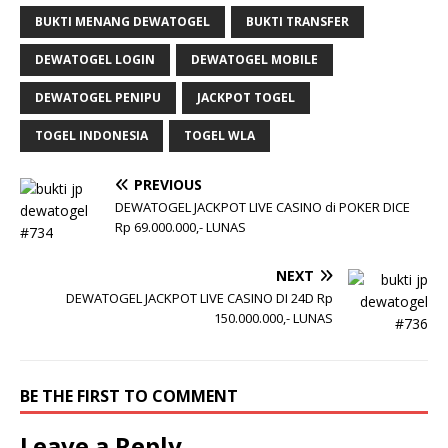
BUKTI MENANG DEWATOGEL
BUKTI TRANSFER
DEWATOGEL LOGIN
DEWATOGEL MOBILE
DEWATOGEL PENIPU
JACKPOT TOGEL
TOGEL INDONESIA
TOGEL WLA
PREVIOUS
DEWATOGEL JACKPOT LIVE CASINO di POKER DICE
Rp 69.000.000,- LUNAS
NEXT
DEWATOGEL JACKPOT LIVE CASINO DI 24D Rp
150.000.000,- LUNAS
BE THE FIRST TO COMMENT
Leave a Reply