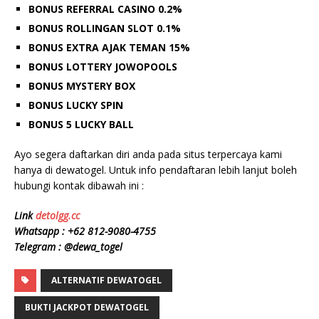
BONUS REFERRAL CASINO 0.2%
BONUS ROLLINGAN SLOT 0.1%
BONUS EXTRA AJAK TEMAN 15%
BONUS LOTTERY JOWOPOOLS
BONUS MYSTERY BOX
BONUS LUCKY SPIN
BONUS 5 LUCKY BALL
Ayo segera daftarkan diri anda pada situs terpercaya kami
hanya di dewatogel. Untuk info pendaftaran lebih lanjut boleh
hubungi kontak dibawah ini :
Link
detolgg.cc
Whatsapp :
+62 812-9080-4755
Telegram : @dewa_togel
ALTERNATIF DEWATOGEL
BUKTI JACKPOT DEWATOGEL