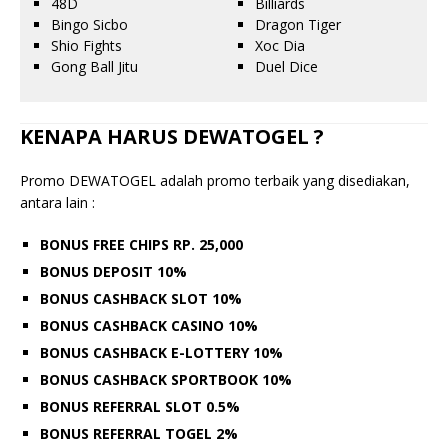
48D
Billiards
Bingo Sicbo
Dragon Tiger
Shio Fights
Xoc Dia
Gong Ball Jitu
Duel Dice
KENAPA HARUS DEWATOGEL ?
Promo DEWATOGEL adalah promo terbaik yang disediakan,
antara lain :
BONUS FREE CHIPS RP. 25,000
BONUS DEPOSIT 10%
BONUS CASHBACK SLOT 10%
BONUS CASHBACK CASINO 10%
BONUS CASHBACK E-LOTTERY 10%
BONUS CASHBACK SPORTBOOK 10%
BONUS REFERRAL SLOT 0.5%
BONUS REFERRAL TOGEL 2%