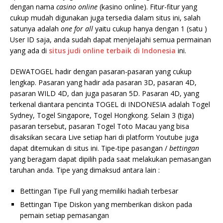
dengan nama
casino online
(kasino online). Fitur-fitur yang
cukup mudah digunakan juga tersedia dalam situs ini, salah
satunya adalah
one for all
yaitu cukup hanya dengan 1 (satu )
User ID saja, anda sudah dapat menjelajahi semua permainan
yang ada di
situs judi online terbaik di Indonesia
ini.
DEWATOGEL hadir dengan pasaran-pasaran yang cukup
lengkap. Pasaran yang hadir ada pasaran 3D, pasaran 4D,
pasaran WILD 4D, dan juga pasaran 5D. Pasaran 4D, yang
terkenal diantara pencinta TOGEL di INDONESIA adalah Togel
Sydney, Togel Singapore, Togel Hongkong. Selain 3 (tiga)
pasaran tersebut, pasaran Togel Toto Macau yang bisa
disaksikan secara Live setiap hari di platform Youtube juga
dapat ditemukan di situs ini. Tipe-tipe pasangan /
bettingan
yang beragam dapat dipilih pada saat melakukan pemasangan
taruhan anda. Tipe yang dimaksud antara lain :
Bettingan Tipe Full yang memiliki hadiah terbesar
Bettingan Tipe Diskon yang memberikan diskon pada
pemain setiap pemasangan