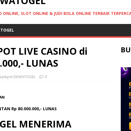
EWATOGEL
 ONLINE, SLOT ONLINE & JUDI BOLA ONLINE TERBAIK TERPERCA
ATOGEL
OT LIVE CASINO di
BU
.000,- LUNAS
 Jackpot DEWATOGEL
0
TAN
TAN Rp 80.000.000,- LUNAS
GEL MENERIMA