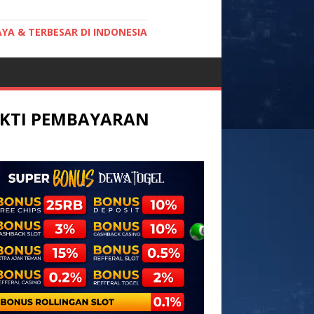
YA & TERBESAR DI INDONESIA
KTI PEMBAYARAN