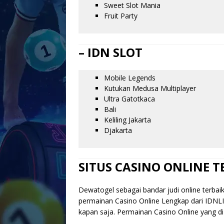
Sweet Slot Mania
Fruit Party
– IDN SLOT
Mobile Legends
Kutukan Medusa Multiplayer
Ultra Gatotkaca
Bali
Keliling Jakarta
Djakarta
SITUS CASINO ONLINE 
Dewatogel sebagai bandar judi online terbai
permainan Casino Online Lengkap dari IDNLI
kapan saja. Permainan Casino Online yang di 