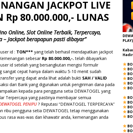
NANGAN JACKPOT LIVE
 Rp 80.000.000,- LUNAS
no Online, Slot Online Terbaik, Terpercaya,
DEWA
a – Jackpot berapapun pasti dibayar”
PLAY)
Kaba
ser id :
TON***
yang telah berhasil mendapatkan jackpot
Hadi
Kemenangan sebesar
Rp 80.000.000,-.
telah dibayarkan
BON
ser id setelah yang bersangkutan mengisi formulir
BO
ng sangat cepat hanya dalam waktu 5-10 menit sudah
BO
transfer yang dapat anda lihat adalah bukti
SAH / VALID
BO
BO
nsaksi dari Bank yang digunakan untuk pengiriman dana pada
BO
mi sampaikan kepada para pengguna setia DEWATOGEL yang
ndar Terpercaya yang pastinya membayar semua
BO
BO
DEWATOGEL PENIPU
? Reputasi “DEWATOGEL TERPERCAYA”
BO
usan ribu pengguna setia DEWATOGEL tetap menggunakan
BO
BO
. Hapus rasa was-was dan khawatir anda, kemenangan anda
BO
BO