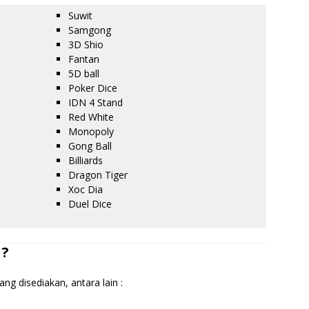
Suwit
Samgong
3D Shio
Fantan
5D ball
Poker Dice
IDN 4 Stand
Red White
Monopoly
Gong Ball
Billiards
Dragon Tiger
Xoc Dia
Duel Dice
 ?
 disediakan, antara lain :