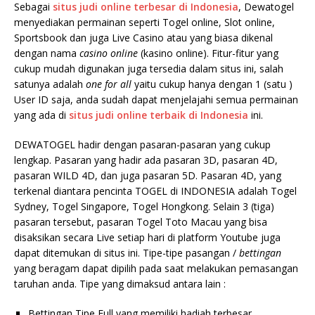
Sebagai
situs judi online terbesar di Indonesia
, Dewatogel
menyediakan permainan seperti Togel online, Slot online,
Sportsbook dan juga Live Casino atau yang biasa dikenal
dengan nama
casino online
(kasino online). Fitur-fitur yang
cukup mudah digunakan juga tersedia dalam situs ini, salah
satunya adalah
one for all
yaitu cukup hanya dengan 1 (satu )
User ID saja, anda sudah dapat menjelajahi semua permainan
yang ada di
situs judi online terbaik di Indonesia
ini.
DEWATOGEL hadir dengan pasaran-pasaran yang cukup
lengkap. Pasaran yang hadir ada pasaran 3D, pasaran 4D,
pasaran WILD 4D, dan juga pasaran 5D. Pasaran 4D, yang
terkenal diantara pencinta TOGEL di INDONESIA adalah Togel
Sydney, Togel Singapore, Togel Hongkong. Selain 3 (tiga)
pasaran tersebut, pasaran Togel Toto Macau yang bisa
disaksikan secara Live setiap hari di platform Youtube juga
dapat ditemukan di situs ini. Tipe-tipe pasangan /
bettingan
yang beragam dapat dipilih pada saat melakukan pemasangan
taruhan anda. Tipe yang dimaksud antara lain :
Bettingan Tipe Full yang memiliki hadiah terbesar