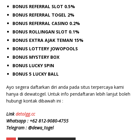
BONUS REFERRAL SLOT 0.5%
BONUS REFERRAL TOGEL 2%
BONUS REFERRAL CASINO 0.2%
BONUS ROLLINGAN SLOT 0.1%
BONUS EXTRA AJAK TEMAN 15%
BONUS LOTTERY JOWOPOOLS
BONUS MYSTERY BOX
BONUS LUCKY SPIN
BONUS 5 LUCKY BALL
Ayo segera daftarkan diri anda pada situs terpercaya kami
hanya di dewatogel. Untuk info pendaftaran lebih lanjut boleh
hubungi kontak dibawah ini :
Link
detolgg.cc
Whatsapp :
+62 812-9080-4755
Telegram : @dewa_togel