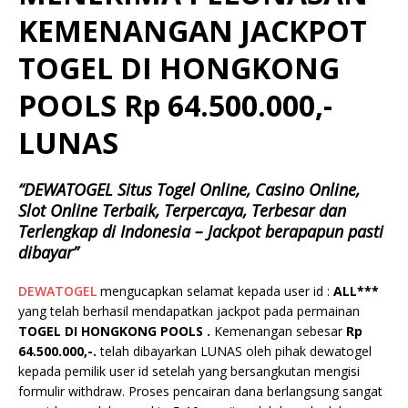
KEMENANGAN JACKPOT
TOGEL DI HONGKONG
POOLS Rp 64.500.000,-
LUNAS
“DEWATOGEL Situs Togel Online, Casino Online,
Slot Online Terbaik, Terpercaya, Terbesar dan
Terlengkap di Indonesia – Jackpot berapapun pasti
dibayar”
DEWATOGEL
mengucapkan selamat kepada user id :
ALL***
yang telah berhasil mendapatkan jackpot pada permainan
TOGEL DI HONGKONG POOLS .
Kemenangan sebesar
Rp
64.500.000,-.
telah dibayarkan LUNAS oleh pihak dewatogel
kepada pemilik user id setelah yang bersangkutan mengisi
formulir withdraw. Proses pencairan dana berlangsung sangat