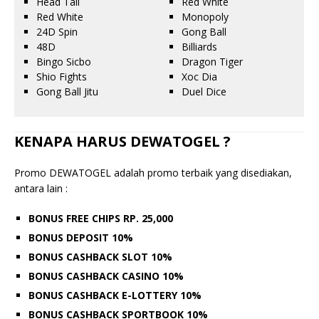
Head Tail
Red White
Red White
Monopoly
24D Spin
Gong Ball
48D
Billiards
Bingo Sicbo
Dragon Tiger
Shio Fights
Xoc Dia
Gong Ball Jitu
Duel Dice
KENAPA HARUS DEWATOGEL ?
Promo DEWATOGEL adalah promo terbaik yang disediakan,
antara lain :
BONUS FREE CHIPS RP. 25,000
BONUS DEPOSIT 10%
BONUS CASHBACK SLOT 10%
BONUS CASHBACK CASINO 10%
BONUS CASHBACK E-LOTTERY 10%
BONUS CASHBACK SPORTBOOK 10%