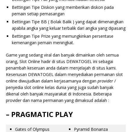
Bettingan Tipe Diskon yang memberikan diskon pada
pemain setiap pemasangan
Bettingan Tipe BB ( Bolak Balik ) yang dapat dimenangkan
apabila angka yang keluar terbalik dari angka yang dipasang
Bettingan Tipe Prize yang memungkinkan persentase
kemenangan pemain meningkat.
Game yang sedang viral dan banyak dimainkan oleh semua
orang, Slot Online hadir di situs DEWATOGEL ini sebagai
penambah keseruan anda dalam menjelajah di situs kami.
Keseriusan DEWATOGEL dalam menyediakan permainan slot
online diwujudkan dalam kerjasamanya dengan
provider
/
penyedia slot online kelas dunia yang juga sudah banyak
dikenal oleh banyak masyarakat di Indonesia. Beberapa
provider dan nama permainan yang dimaksud adalah :
– PRAGMATIC PLAY
Gates of Olympus
Pyramid Bonanza