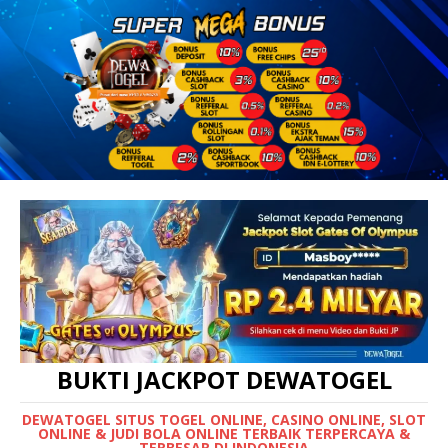
BUKTI JACKPOT DEWATOGEL
DEWATOGEL SITUS TOGEL ONLINE, CASINO ONLINE, SLOT
ONLINE & JUDI BOLA ONLINE TERBAIK TERPERCAYA &
TERBESAR DI INDONESIA