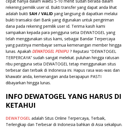
cepat hanya dalam waktu 5-10 menit sudah berada dalam
rekening pemilik user id. Bukti transfer yang dapat anda lihat
adalah bukti
SAH / VALID
yang langsung di dapatkan melalui
bukti transaksi dari Bank yang digunakan untuk pengiriman
dana pada rekening pemilik user id. Terima kasih kami
sampaikan kepada para pengguna setia DEWATOGEL yang
telah menggunakan situs kami, sebagai Bandar Terpercaya
yang pastinya membayar semua kemenangan member hingga
lunas. Apakah
DEWATOGEL PENIPU
? Reputasi “DEWATOGEL
TERPERCAYA” sudah sangat melekat. puluhan hingga ratusan
ribu pengguna setia DEWATOGEL tetap menggunakan situs
terbesar dan terbaik di Indonesia ini. Hapus rasa was-was dan
khawatir anda, kemenangan anda berapapun PASTI
dibayarkan hingga lunas.
INFO DEWATOGEL YANG HARUS DI
KETAHUI
DEWATOGEL
adalah Situs Online Terpercaya, Terbaik,
Terlengkap dan Terbesar di Indonesia bahkan di Asia sekalipun.