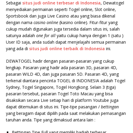
Sebagai
situs judi online terbesar di Indonesia
, Dewatogel
menyediakan permainan seperti Togel online, Slot online,
Sportsbook dan juga Live Casino atau yang biasa dikenal
dengan nama
casino online
(kasino online). Fitur-fitur yang
cukup mudah digunakan juga tersedia dalam situs ini, salah
satunya adalah
one for all
yaitu cukup hanya dengan 1 (satu )
User ID saja, anda sudah dapat menjelajahi semua permainan
yang ada di
situs judi online terbaik di Indonesia
ini.
DEWATOGEL hadir dengan pasaran-pasaran yang cukup
lengkap. Pasaran yang hadir ada pasaran 3D, pasaran 4D,
pasaran WILD 4D, dan juga pasaran 5D. Pasaran 4D, yang
terkenal diantara pencinta TOGEL di INDONESIA adalah Togel
Sydney, Togel Singapore, Togel Hongkong. Selain 3 (tiga)
pasaran tersebut, pasaran Togel Toto Macau yang bisa
disaksikan secara Live setiap hari di platform Youtube juga
dapat ditemukan di situs ini. Tipe-tipe pasangan /
bettingan
yang beragam dapat dipilih pada saat melakukan pemasangan
taruhan anda. Tipe yang dimaksud antara lain :
Bettingan Tipe Full yang memiliki hadiah terbesar