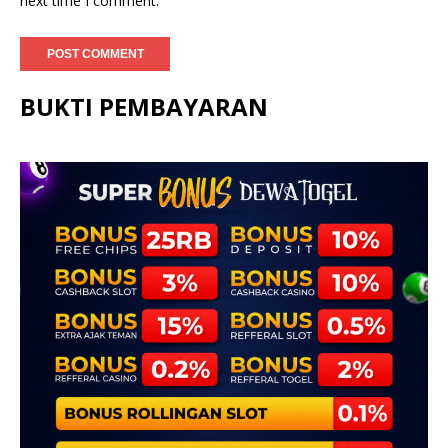
next time I comment.
BUKTI PEMBAYARAN