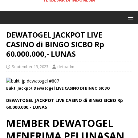
DEWATOGEL JACKPOT LIVE
CASINO di BINGO SICBO Rp
60.000.000,- LUNAS
September 19, 2023
detoadm
Bukti Jackpot Dewatogel LIVE CASINO DI BINGO SICBO
DEWATOGEL JACKPOT LIVE CASINO di BINGO SICBO Rp
60.000.000,- LUNAS
MEMBER DEWATOGEL
MENERIMA PELUNASAN