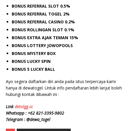
BONUS REFERRAL SLOT 0.5%
BONUS REFERRAL TOGEL 2%
BONUS REFERRAL CASINO 0.2%
BONUS ROLLINGAN SLOT 0.1%
BONUS EXTRA AJAK TEMAN 15%
BONUS LOTTERY JOWOPOOLS
BONUS MYSTERY BOX
BONUS LUCKY SPIN
BONUS 5 LUCKY BALL
Ayo segera daftarkan diri anda pada situs terpercaya kami
hanya di dewatogel. Untuk info pendaftaran lebih lanjut boleh
hubungi kontak dibawah ini :
Link
detolgg.cc
Whatsapp :
+62 8
21-3395-9802
Telegram : @dewa_togel