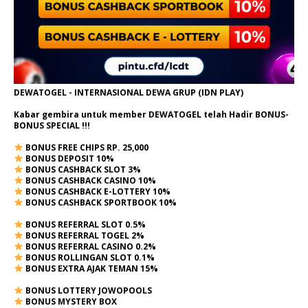
DEWATOGEL - INTERNASIONAL DEWA GRUP (IDN PLAY)
Kabar gembira untuk member DEWATOGEL telah Hadir
BONUS-
BONUS SPECIAL
!!!
BONUS FREE CHIPS RP. 25,000
BONUS DEPOSIT 10%
BONUS CASHBACK SLOT 3%
BONUS CASHBACK CASINO 10%
BONUS CASHBACK E-LOTTERY 10%
BONUS CASHBACK SPORTBOOK 10%
BONUS REFERRAL SLOT 0.5%
BONUS REFERRAL TOGEL 2%
BONUS REFERRAL CASINO 0.2%
BONUS ROLLINGAN SLOT 0.1%
BONUS EXTRA AJAK TEMAN 15%
BONUS LOTTERY JOWOPOOLS
BONUS MYSTERY BOX