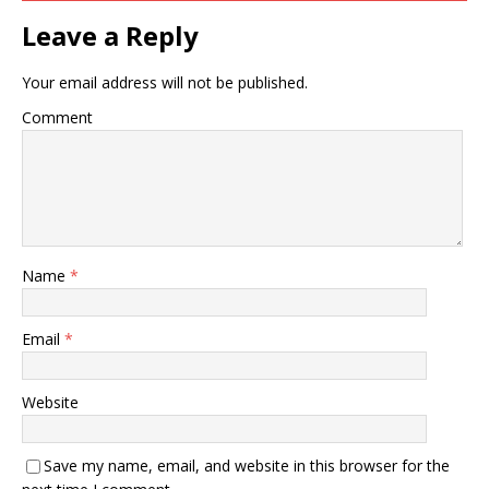
Leave a Reply
Your email address will not be published.
Comment
Name
*
Email
*
Website
Save my name, email, and website in this browser for the