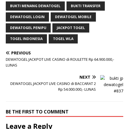
BUKTI MENANG DEWATOGEL
BUKTI TRANSFER
DEWATOGEL LOGIN
DEWATOGEL MOBILE
DEWATOGEL PENIPU
JACKPOT TOGEL
TOGEL INDONESIA
TOGEL WLA
PREVIOUS
DEWATOGEL JACKPOT LIVE CASINO di ROULETTE Rp 64.900.000,-
LUNAS
NEXT
DEWATOGEL JACKPOT LIVE CASINO di BACCARAT 2
Rp 54.000.000,- LUNAS
BE THE FIRST TO COMMENT
Leave a Reply