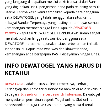
yang langsung di dapatkan melalui bukti transaksi dari Bank
yang digunakan untuk pengiriman dana pada rekening pemilik
user id. Terima kasih kami sampaikan kepada para pengguna
setia DEWATOGEL yang telah menggunakan situs kami,
sebagai Bandar Terpercaya yang pastinya membayar semua
kemenangan member hingga lunas. Apakah
DEWATOGEL
PENIPU
? Reputasi “DEWATOGEL TERPERCAYA” sudah sangat
melekat. puluhan hingga ratusan ribu pengguna setia
DEWATOGEL tetap menggunakan situs terbesar dan terbaik di
Indonesia ini. Hapus rasa was-was dan khawatir anda,
kemenangan anda berapapun PASTI dibayarkan hingga lunas.
INFO DEWATOGEL YANG HARUS DI
KETAHUI
DEWATOGEL
adalah Situs Online Terpercaya, Terbaik,
Terlengkap dan Terbesar di Indonesia bahkan di Asia sekalipun.
Sebagai
situs judi online terbesar di Indonesia
, Dewatogel
menyediakan permainan seperti Togel online, Slot online,
Sportsbook dan juga Live Casino atau yang biasa dikenal