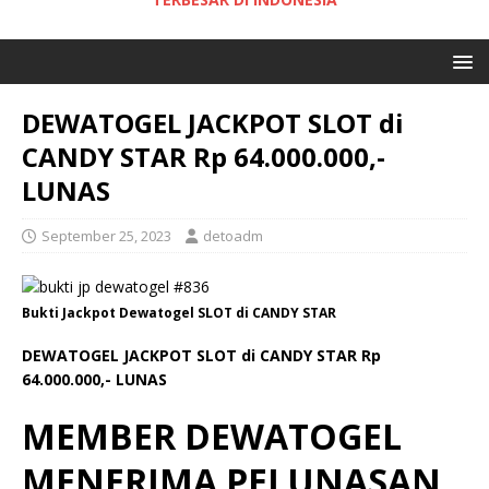
DEWATOGEL JACKPOT SLOT di
CANDY STAR Rp 64.000.000,-
LUNAS
September 25, 2023
detoadm
Bukti Jackpot Dewatogel SLOT di CANDY STAR
DEWATOGEL JACKPOT SLOT di CANDY STAR Rp
64.000.000,- LUNAS
MEMBER DEWATOGEL
MENERIMA PELUNASAN