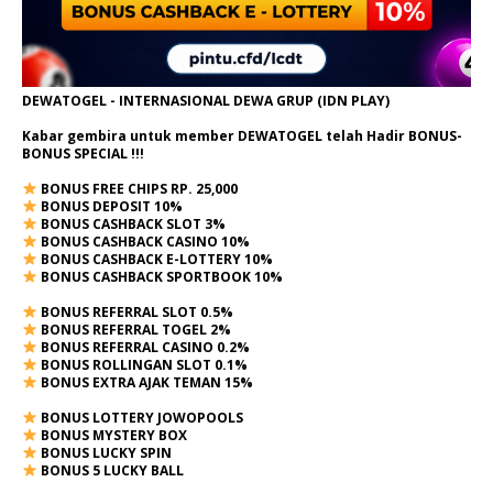
DEWATOGEL - INTERNASIONAL DEWA GRUP (IDN PLAY)
Kabar gembira untuk member DEWATOGEL telah Hadir
BONUS-
BONUS SPECIAL
!!!
BONUS FREE CHIPS RP. 25,000
BONUS DEPOSIT 10%
BONUS CASHBACK SLOT 3%
BONUS CASHBACK CASINO 10%
BONUS CASHBACK E-LOTTERY 10%
BONUS CASHBACK SPORTBOOK 10%
BONUS REFERRAL SLOT 0.5%
BONUS REFERRAL TOGEL 2%
BONUS REFERRAL CASINO 0.2%
BONUS ROLLINGAN SLOT 0.1%
BONUS EXTRA AJAK TEMAN 15%
BONUS LOTTERY JOWOPOOLS
BONUS MYSTERY BOX
BONUS LUCKY SPIN
BONUS 5 LUCKY BALL