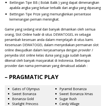
Bettingan Tipe BB ( Bolak Balik ) yang dapat dimenangkan
apabila angka yang keluar terbalik dari angka yang dipasang
Bettingan Tipe Prize yang memungkinkan persentase
kemenangan pemain meningkat.
Game yang sedang viral dan banyak dimainkan oleh semua
orang, Slot Online hadir di situs DEWATOGEL ini sebagai
penambah keseruan anda dalam menjelajah di situs kami.
Keseriusan DEWATOGEL dalam menyediakan permainan slot
online diwujudkan dalam kerjasamanya dengan
provider
/
penyedia slot online kelas dunia yang juga sudah banyak
dikenal oleh banyak masyarakat di Indonesia. Beberapa
provider dan nama permainan yang dimaksud adalah :
– PRAGMATIC PLAY
Gates of Olympus
Pyramid Bonanza
Sweet Bonanza
Sweet Bonanza Xmas
Bonanza Gold
Sugar Rush
Starlight Princess
Candy Village