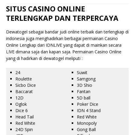
SITUS CASINO ONLINE
TERLENGKAP DAN TERPERCAYA
Dewatogel sebagai bandar judi online terbaik dan terlengkap di
indonesia juga menghadirkan berbagai permainan Casino
Online Lengkap dari IDNLIVE yang dapat di mainkan secara
LIVE dimana saja dan kapan saja. Permainan Casino Online
yang di hadirkan di dewatogel meliputi :
24
Suwit
Roulette
Samgong
Sicbo Dice
3D Shio
Baccarat
Fantan
12D
5D ball
Oglok
Poker Dice
Dice 6
IDN 4 Stand
Head Tail
Red White
Red White
Monopoly
24D Spin
Gong Ball