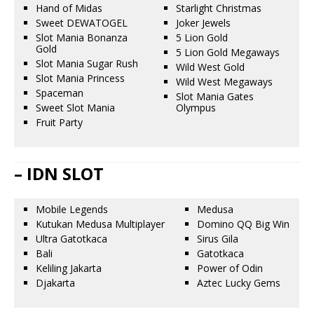
Hand of Midas
Starlight Christmas
Sweet DEWATOGEL
Joker Jewels
Slot Mania Bonanza
5 Lion Gold
Gold
5 Lion Gold Megaways
Slot Mania Sugar Rush
Wild West Gold
Slot Mania Princess
Wild West Megaways
Spaceman
Slot Mania Gates
Sweet Slot Mania
Olympus
Fruit Party
– IDN SLOT
Mobile Legends
Medusa
Kutukan Medusa Multiplayer
Domino QQ Big Win
Ultra Gatotkaca
Sirus Gila
Bali
Gatotkaca
Keliling Jakarta
Power of Odin
Djakarta
Aztec Lucky Gems