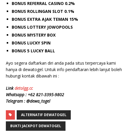
BONUS REFERRAL CASINO 0.2%
BONUS ROLLINGAN SLOT 0.1%
BONUS EXTRA AJAK TEMAN 15%
BONUS LOTTERY JOWOPOOLS
BONUS MYSTERY BOX
BONUS LUCKY SPIN
BONUS 5 LUCKY BALL
Ayo segera daftarkan diri anda pada situs terpercaya kami
hanya di dewatogel. Untuk info pendaftaran lebih lanjut boleh
hubungi kontak dibawah ini :
Link
detolgg.cc
Whatsapp :
+62 8
21-3395-9802
Telegram : @dewa_togel
ALTERNATIF DEWATOGEL
BUKTI JACKPOT DEWATOGEL