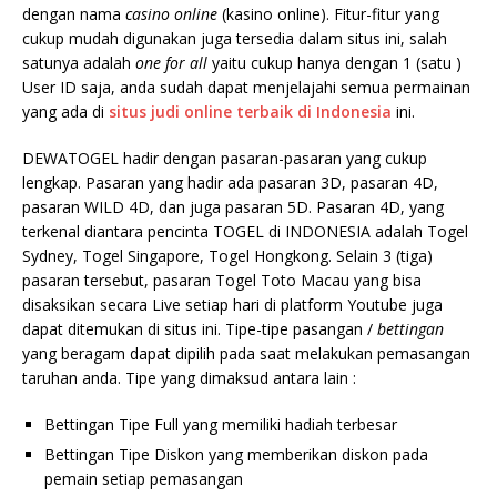
dengan nama
casino online
(kasino online). Fitur-fitur yang
cukup mudah digunakan juga tersedia dalam situs ini, salah
satunya adalah
one for all
yaitu cukup hanya dengan 1 (satu )
User ID saja, anda sudah dapat menjelajahi semua permainan
yang ada di
situs judi online terbaik di Indonesia
ini.
DEWATOGEL hadir dengan pasaran-pasaran yang cukup
lengkap. Pasaran yang hadir ada pasaran 3D, pasaran 4D,
pasaran WILD 4D, dan juga pasaran 5D. Pasaran 4D, yang
terkenal diantara pencinta TOGEL di INDONESIA adalah Togel
Sydney, Togel Singapore, Togel Hongkong. Selain 3 (tiga)
pasaran tersebut, pasaran Togel Toto Macau yang bisa
disaksikan secara Live setiap hari di platform Youtube juga
dapat ditemukan di situs ini. Tipe-tipe pasangan /
bettingan
yang beragam dapat dipilih pada saat melakukan pemasangan
taruhan anda. Tipe yang dimaksud antara lain :
Bettingan Tipe Full yang memiliki hadiah terbesar
Bettingan Tipe Diskon yang memberikan diskon pada
pemain setiap pemasangan