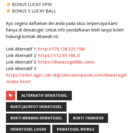
BONUS LUCKY SPIN
BONUS 5 LUCKY BALL
Ayo segera daftarkan diri anda pada situs terpercaya kami
hanya di dewatogel. Untuk info pendaftaran lebih lanjut boleh
hubungi kontak dibawah ini :
Link Alternatif 1:
http://178.128.222.158/
Link Alternatif 2:
https://172.93.186.2/
Link Alternatif 3:
https://dewatogel88x.com/
Link Alternatif 3:
https://orbit.sgp1.cdn.digitaloceanspaces.com/dewatogel
/index.html
ALTERNATIF DEWATOGEL
BUKTI JACKPOT DEWATOGEL
BUKTI MENANG DEWATOGEL
BUKTI TRANSFER
DEWATOGEL LOGIN
DEWATOGEL MOBILE