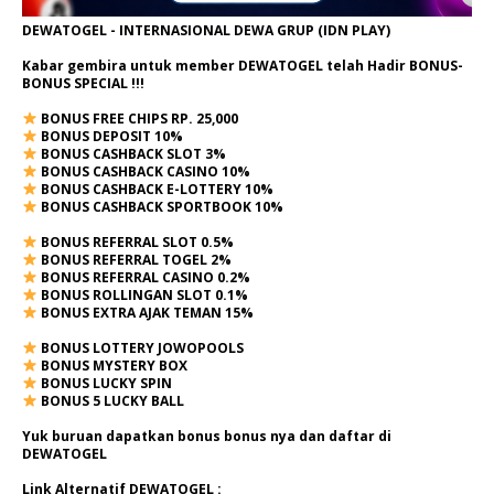
DEWATOGEL - INTERNASIONAL DEWA GRUP (IDN PLAY)
Kabar gembira untuk member DEWATOGEL telah Hadir
BONUS-
BONUS SPECIAL
!!!
BONUS FREE CHIPS RP. 25,000
BONUS DEPOSIT 10%
BONUS CASHBACK SLOT 3%
BONUS CASHBACK CASINO 10%
BONUS CASHBACK E-LOTTERY 10%
BONUS CASHBACK SPORTBOOK 10%
BONUS REFERRAL SLOT 0.5%
BONUS REFERRAL TOGEL 2%
BONUS REFERRAL CASINO 0.2%
BONUS ROLLINGAN SLOT 0.1%
BONUS EXTRA AJAK TEMAN 15%
BONUS LOTTERY JOWOPOOLS
BONUS MYSTERY BOX
BONUS LUCKY SPIN
BONUS 5 LUCKY BALL
Yuk buruan dapatkan bonus bonus nya dan daftar di
DEWATOGEL
Link Alternatif
DEWATOGEL
: