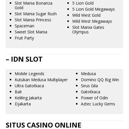
Slot Mania Bonanza
5 Lion Gold
Gold
5 Lion Gold Megaways
Slot Mania Sugar Rush
Wild West Gold
Slot Mania Princess
Wild West Megaways
Spaceman
Slot Mania Gates
Sweet Slot Mania
Olympus
Fruit Party
– IDN SLOT
Mobile Legends
Medusa
Kutukan Medusa Multiplayer
Domino QQ Big Win
Ultra Gatotkaca
Sirus Gila
Bali
Gatotkaca
Keliling Jakarta
Power of Odin
Djakarta
Aztec Lucky Gems
SITUS CASINO ONLINE