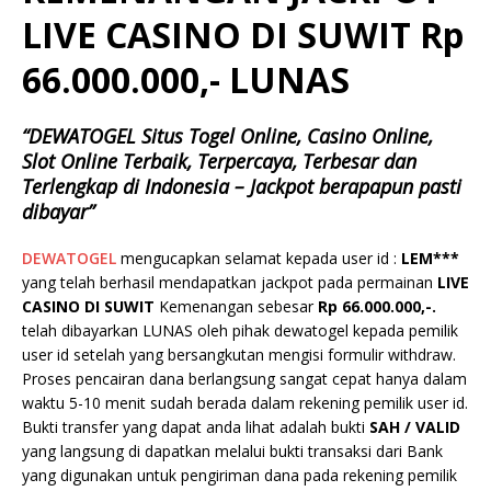
LIVE CASINO DI SUWIT Rp
66.000.000,- LUNAS
“DEWATOGEL Situs Togel Online, Casino Online,
Slot Online Terbaik, Terpercaya, Terbesar dan
Terlengkap di Indonesia – Jackpot berapapun pasti
dibayar”
DEWATOGEL
mengucapkan selamat kepada user id :
LEM***
yang telah berhasil mendapatkan jackpot pada permainan
LIVE
CASINO DI SUWIT
Kemenangan sebesar
Rp 66.000.000,-.
telah dibayarkan LUNAS oleh pihak dewatogel kepada pemilik
user id setelah yang bersangkutan mengisi formulir withdraw.
Proses pencairan dana berlangsung sangat cepat hanya dalam
waktu 5-10 menit sudah berada dalam rekening pemilik user id.
Bukti transfer yang dapat anda lihat adalah bukti
SAH / VALID
yang langsung di dapatkan melalui bukti transaksi dari Bank
yang digunakan untuk pengiriman dana pada rekening pemilik