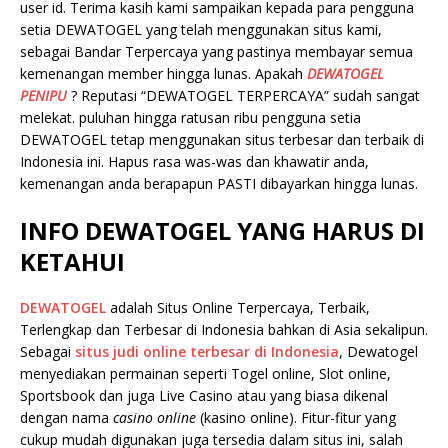
user id. Terima kasih kami sampaikan kepada para pengguna
setia DEWATOGEL yang telah menggunakan situs kami,
sebagai Bandar Terpercaya yang pastinya membayar semua
kemenangan member hingga lunas. Apakah
DEWATOGEL
PENIPU
? Reputasi “DEWATOGEL TERPERCAYA” sudah sangat
melekat. puluhan hingga ratusan ribu pengguna setia
DEWATOGEL tetap menggunakan situs terbesar dan terbaik di
Indonesia ini. Hapus rasa was-was dan khawatir anda,
kemenangan anda berapapun PASTI dibayarkan hingga lunas.
INFO DEWATOGEL YANG HARUS DI
KETAHUI
DEWATOGEL
adalah Situs Online Terpercaya, Terbaik,
Terlengkap dan Terbesar di Indonesia bahkan di Asia sekalipun.
Sebagai
situs judi online terbesar di Indonesia
, Dewatogel
menyediakan permainan seperti Togel online, Slot online,
Sportsbook dan juga Live Casino atau yang biasa dikenal
dengan nama
casino online
(kasino online). Fitur-fitur yang
cukup mudah digunakan juga tersedia dalam situs ini, salah