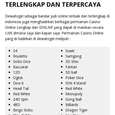
TERLENGKAP DAN TERPERCAYA
Dewatogel sebagai bandar judi online terbaik dan terlengkap di
indonesia juga menghadirkan berbagai permainan Casino
Online Lengkap dari IDNLIVE yang dapat di mainkan secara
LIVE dimana saja dan kapan saja. Permainan Casino Online
yang di hadirkan di dewatogel meliputi :
24
Suwit
Roulette
Samgong
Sicbo Dice
3D Shio
Baccarat
Fantan
12D
5D ball
Oglok
Poker Dice
Dice 6
IDN 4 Stand
Head Tail
Red White
Red White
Monopoly
24D Spin
Gong Ball
48D
Billiards
Bingo Sicbo
Dragon Tiger