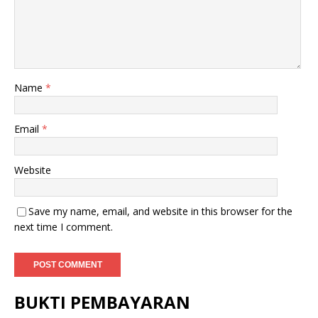
Name
*
Email
*
Website
Save my name, email, and website in this browser for the
next time I comment.
BUKTI PEMBAYARAN