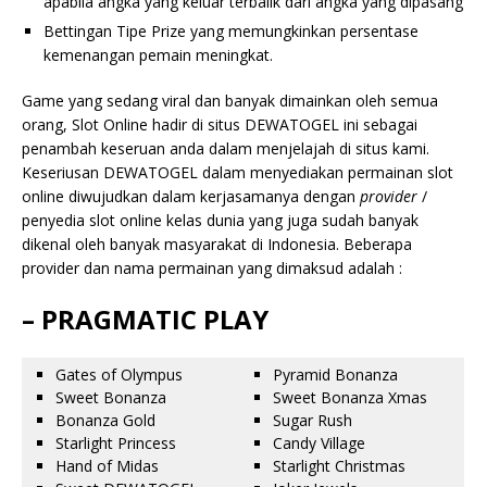
apabila angka yang keluar terbalik dari angka yang dipasang
Bettingan Tipe Prize yang memungkinkan persentase
kemenangan pemain meningkat.
Game yang sedang viral dan banyak dimainkan oleh semua
orang, Slot Online hadir di situs DEWATOGEL ini sebagai
penambah keseruan anda dalam menjelajah di situs kami.
Keseriusan DEWATOGEL dalam menyediakan permainan slot
online diwujudkan dalam kerjasamanya dengan
provider
/
penyedia slot online kelas dunia yang juga sudah banyak
dikenal oleh banyak masyarakat di Indonesia. Beberapa
provider dan nama permainan yang dimaksud adalah :
– PRAGMATIC PLAY
Gates of Olympus
Pyramid Bonanza
Sweet Bonanza
Sweet Bonanza Xmas
Bonanza Gold
Sugar Rush
Starlight Princess
Candy Village
Hand of Midas
Starlight Christmas