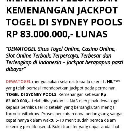
KEMENANGAN JACKPOT
TOGEL DI SYDNEY POOLS
RP 83.000.000,- LUNAS
“DEWATOGEL Situs Togel Online, Casino Online,
Slot Online Terbaik, Terpercaya, Terbesar dan
Terlengkap di Indonesia – Jackpot berapapun pasti
dibayar”
DEWATOGEL
mengucapkan selamat kepada user id :
HIL
***
yang telah berhasil mendapatkan jackpot pada permainan
TOGEL DI SYDNEY POOLS
. Kemenangan sebesar
Rp
83.000.000,-.
telah dibayarkan LUNAS oleh pihak dewatogel
kepada pemilik user id setelah yang bersangkutan mengisi
formulir withdraw. Proses pencairan dana berlangsung sangat
cepat hanya dalam waktu 5-10 menit sudah berada dalam
rekening pemilik user id. Bukti transfer yang dapat anda lihat