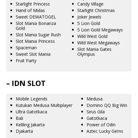
Starlight Princess
Candy Village
Hand of Midas
Starlight Christmas
Sweet DEWATOGEL
Joker Jewels
Slot Mania Bonanza
5 Lion Gold
Gold
5 Lion Gold Megaways
Slot Mania Sugar Rush
Wild West Gold
Slot Mania Princess
Wild West Megaways
Spaceman
Slot Mania Gates
Sweet Slot Mania
Olympus
Fruit Party
– IDN SLOT
Mobile Legends
Medusa
Kutukan Medusa Multiplayer
Domino QQ Big Win
Ultra Gatotkaca
Sirus Gila
Bali
Gatotkaca
Keliling Jakarta
Power of Odin
Djakarta
Aztec Lucky Gems