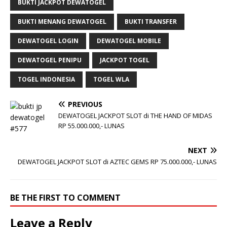
BUKTI JACKPOT DEWATOGEL
BUKTI MENANG DEWATOGEL
BUKTI TRANSFER
DEWATOGEL LOGIN
DEWATOGEL MOBILE
DEWATOGEL PENIPU
JACKPOT TOGEL
TOGEL INDONESIA
TOGEL WLA
PREVIOUS
DEWATOGEL JACKPOT SLOT di THE HAND OF MIDAS
RP 55.000.000,- LUNAS
NEXT
DEWATOGEL JACKPOT SLOT di AZTEC GEMS RP 75.000.000,- LUNAS
BE THE FIRST TO COMMENT
Leave a Reply