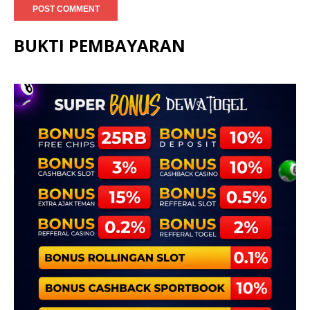
BUKTI PEMBAYARAN