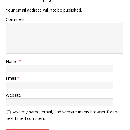
Your email address will not be published.
Comment
Name
*
Email
*
Website
Save my name, email, and website in this browser for the
next time I comment.