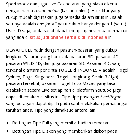
Sportsbook dan juga Live Casino atau yang biasa dikenal
dengan nama
casino online
(kasino online). Fitur-fitur yang
cukup mudah digunakan juga tersedia dalam situs ini, salah
satunya adalah
one for all
yaitu cukup hanya dengan 1 (satu )
User ID saja, anda sudah dapat menjelajahi semua permainan
yang ada di
situs judi online terbaik di Indonesia
ini.
DEWATOGEL hadir dengan pasaran-pasaran yang cukup
lengkap. Pasaran yang hadir ada pasaran 3D, pasaran 4D,
pasaran WILD 4D, dan juga pasaran 5D. Pasaran 4D, yang
terkenal diantara pencinta TOGEL di INDONESIA adalah Togel
Sydney, Togel Singapore, Togel Hongkong. Selain 3 (tiga)
pasaran tersebut, pasaran Togel Toto Macau yang bisa
disaksikan secara Live setiap hari di platform Youtube juga
dapat ditemukan di situs ini. Tipe-tipe pasangan /
bettingan
yang beragam dapat dipilih pada saat melakukan pemasangan
taruhan anda. Tipe yang dimaksud antara lain :
Bettingan Tipe Full yang memiliki hadiah terbesar
Bettingan Tipe Diskon yang memberikan diskon pada