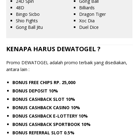
24D Spin
Gong Ball
48D
Billiards
Bingo Sicbo
Dragon Tiger
Shio Fights
Xoc Dia
Gong Ball Jitu
Duel Dice
KENAPA HARUS DEWATOGEL ?
Promo DEWATOGEL adalah promo terbaik yang disediakan,
antara lain :
BONUS FREE CHIPS RP. 25,000
BONUS DEPOSIT 10%
BONUS CASHBACK SLOT 10%
BONUS CASHBACK CASINO 10%
BONUS CASHBACK E-LOTTERY 10%
BONUS CASHBACK SPORTBOOK 10%
BONUS REFERRAL SLOT 0.5%