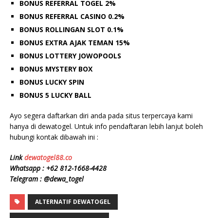
BONUS REFERRAL TOGEL 2%
BONUS REFERRAL CASINO 0.2%
BONUS ROLLINGAN SLOT 0.1%
BONUS EXTRA AJAK TEMAN 15%
BONUS LOTTERY JOWOPOOLS
BONUS MYSTERY BOX
BONUS LUCKY SPIN
BONUS 5 LUCKY BALL
Ayo segera daftarkan diri anda pada situs terpercaya kami
hanya di dewatogel. Untuk info pendaftaran lebih lanjut boleh
hubungi kontak dibawah ini :
Link
dewatogel88.co
Whatsapp : +62 812-1668-4428
Telegram : @dewa_togel
ALTERNATIF DEWATOGEL