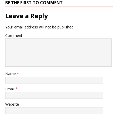
BE THE FIRST TO COMMENT
Leave a Reply
Your email address will not be published.
Comment
Name
*
Email
*
Website