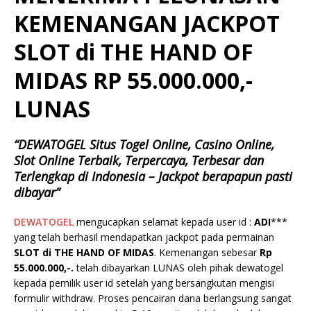
KEMENANGAN JACKPOT
SLOT di THE HAND OF
MIDAS RP 55.000.000,-
LUNAS
“DEWATOGEL Situs Togel Online, Casino Online,
Slot Online Terbaik, Terpercaya, Terbesar dan
Terlengkap di Indonesia – Jackpot berapapun pasti
dibayar”
DEWATOGEL
mengucapkan selamat kepada user id :
ADI
***
yang telah berhasil mendapatkan jackpot pada permainan
SLOT di THE HAND OF MIDAS
. Kemenangan sebesar
Rp
55.000.000,-.
telah dibayarkan LUNAS oleh pihak dewatogel
kepada pemilik user id setelah yang bersangkutan mengisi
formulir withdraw. Proses pencairan dana berlangsung sangat