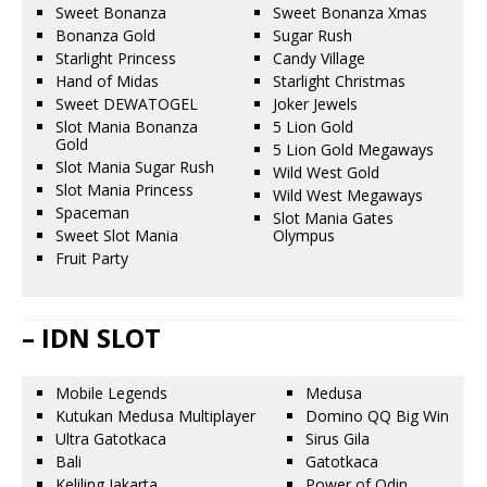
Sweet Bonanza
Sweet Bonanza Xmas
Bonanza Gold
Sugar Rush
Starlight Princess
Candy Village
Hand of Midas
Starlight Christmas
Sweet DEWATOGEL
Joker Jewels
Slot Mania Bonanza
5 Lion Gold
Gold
5 Lion Gold Megaways
Slot Mania Sugar Rush
Wild West Gold
Slot Mania Princess
Wild West Megaways
Spaceman
Slot Mania Gates
Sweet Slot Mania
Olympus
Fruit Party
– IDN SLOT
Mobile Legends
Medusa
Kutukan Medusa Multiplayer
Domino QQ Big Win
Ultra Gatotkaca
Sirus Gila
Bali
Gatotkaca
Keliling Jakarta
Power of Odin