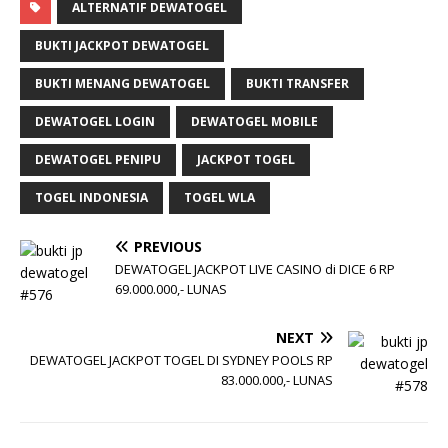
ALTERNATIF DEWATOGEL
BUKTI JACKPOT DEWATOGEL
BUKTI MENANG DEWATOGEL
BUKTI TRANSFER
DEWATOGEL LOGIN
DEWATOGEL MOBILE
DEWATOGEL PENIPU
JACKPOT TOGEL
TOGEL INDONESIA
TOGEL WLA
PREVIOUS
DEWATOGEL JACKPOT LIVE CASINO di DICE 6 RP
69.000.000,- LUNAS
NEXT
DEWATOGEL JACKPOT TOGEL DI SYDNEY POOLS RP
83.000.000,- LUNAS