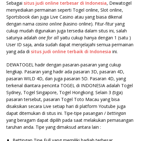
Sebagai
situs judi online terbesar di Indonesia
, Dewatogel
menyediakan permainan seperti Togel online, Slot online,
Sportsbook dan juga Live Casino atau yang biasa dikenal
dengan nama
casino online
(kasino online). Fitur-fitur yang
cukup mudah digunakan juga tersedia dalam situs ini, salah
satunya adalah
one for all
yaitu cukup hanya dengan 1 (satu )
User ID saja, anda sudah dapat menjelajahi semua permainan
yang ada di
situs judi online terbaik di Indonesia
ini.
DEWATOGEL hadir dengan pasaran-pasaran yang cukup
lengkap. Pasaran yang hadir ada pasaran 3D, pasaran 4D,
pasaran WILD 4D, dan juga pasaran 5D. Pasaran 4D, yang
terkenal diantara pencinta TOGEL di INDONESIA adalah Togel
Sydney, Togel Singapore, Togel Hongkong. Selain 3 (tiga)
pasaran tersebut, pasaran Togel Toto Macau yang bisa
disaksikan secara Live setiap hari di platform Youtube juga
dapat ditemukan di situs ini. Tipe-tipe pasangan /
bettingan
yang beragam dapat dipilih pada saat melakukan pemasangan
taruhan anda. Tipe yang dimaksud antara lain :
Bettingan Tipe Full yang memiliki hadiah terbesar