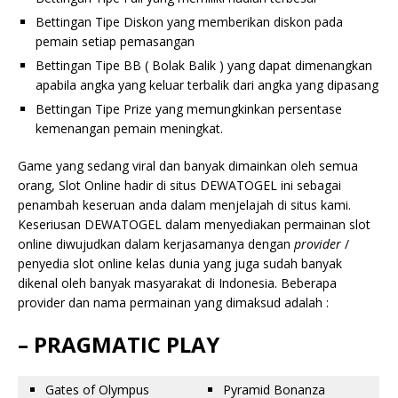
Bettingan Tipe Diskon yang memberikan diskon pada
pemain setiap pemasangan
Bettingan Tipe BB ( Bolak Balik ) yang dapat dimenangkan
apabila angka yang keluar terbalik dari angka yang dipasang
Bettingan Tipe Prize yang memungkinkan persentase
kemenangan pemain meningkat.
Game yang sedang viral dan banyak dimainkan oleh semua
orang, Slot Online hadir di situs DEWATOGEL ini sebagai
penambah keseruan anda dalam menjelajah di situs kami.
Keseriusan DEWATOGEL dalam menyediakan permainan slot
online diwujudkan dalam kerjasamanya dengan
provider
/
penyedia slot online kelas dunia yang juga sudah banyak
dikenal oleh banyak masyarakat di Indonesia. Beberapa
provider dan nama permainan yang dimaksud adalah :
– PRAGMATIC PLAY
Gates of Olympus
Pyramid Bonanza