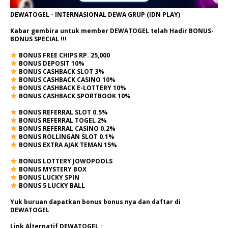
DEWATOGEL - INTERNASIONAL DEWA GRUP (IDN PLAY)
Kabar gembira untuk member DEWATOGEL telah Hadir
BONUS-
BONUS SPECIAL
!!!
BONUS FREE CHIPS RP. 25,000
BONUS DEPOSIT 10%
BONUS CASHBACK SLOT 3%
BONUS CASHBACK CASINO 10%
BONUS CASHBACK E-LOTTERY 10%
BONUS CASHBACK SPORTBOOK 10%
BONUS REFERRAL SLOT 0.5%
BONUS REFERRAL TOGEL 2%
BONUS REFERRAL CASINO 0.2%
BONUS ROLLINGAN SLOT 0.1%
BONUS EXTRA AJAK TEMAN 15%
BONUS LOTTERY JOWOPOOLS
BONUS MYSTERY BOX
BONUS LUCKY SPIN
BONUS 5 LUCKY BALL
Yuk buruan dapatkan bonus bonus nya dan daftar di
DEWATOGEL
Link Alternatif
DEWATOGEL
: