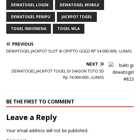
DEWATOGEL LOGIN
DEWATOGEL MOBILE
DEWATOGEL PENIPU
JACKPOT TOGEL
TOGEL INDONESIA
TOGEL WLA
PREVIOUS
DEWATOGEL JACKPOT SLOT di CRYPTO GOLD RP 54.000.000,- LUNAS
NEXT
DEWATOGEL JACKPOT TOGEL DI SAIGON TOTO 5D
Rp 74.000.000 ,-LUNAS
BE THE FIRST TO COMMENT
Leave a Reply
Your email address will not be published.