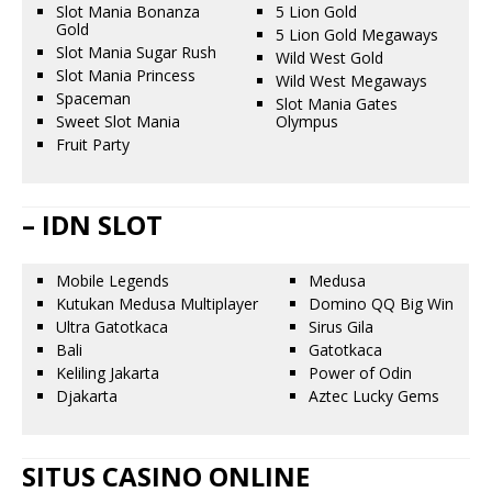
Slot Mania Bonanza
5 Lion Gold
Gold
5 Lion Gold Megaways
Slot Mania Sugar Rush
Wild West Gold
Slot Mania Princess
Wild West Megaways
Spaceman
Slot Mania Gates
Sweet Slot Mania
Olympus
Fruit Party
– IDN SLOT
Mobile Legends
Medusa
Kutukan Medusa Multiplayer
Domino QQ Big Win
Ultra Gatotkaca
Sirus Gila
Bali
Gatotkaca
Keliling Jakarta
Power of Odin
Djakarta
Aztec Lucky Gems
SITUS CASINO ONLINE