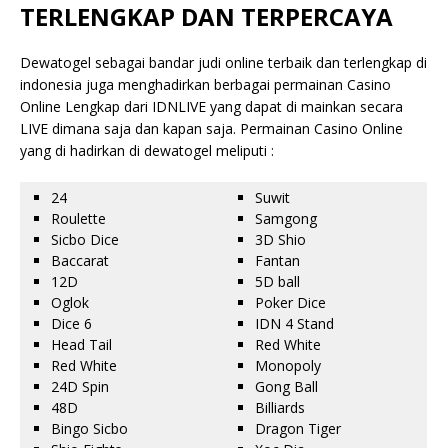
TERLENGKAP DAN TERPERCAYA
Dewatogel sebagai bandar judi online terbaik dan terlengkap di
indonesia juga menghadirkan berbagai permainan Casino
Online Lengkap dari IDNLIVE yang dapat di mainkan secara
LIVE dimana saja dan kapan saja. Permainan Casino Online
yang di hadirkan di dewatogel meliputi :
24
Suwit
Roulette
Samgong
Sicbo Dice
3D Shio
Baccarat
Fantan
12D
5D ball
Oglok
Poker Dice
Dice 6
IDN 4 Stand
Head Tail
Red White
Red White
Monopoly
24D Spin
Gong Ball
48D
Billiards
Bingo Sicbo
Dragon Tiger